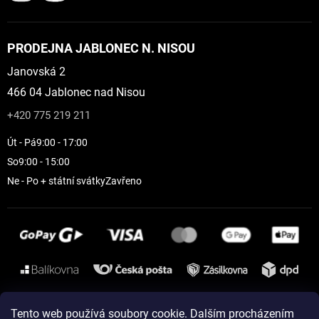
PRODEJNA JABLONEC N. NISOU
Janovská 2
466 04 Jablonec nad Nisou
+420 775 219 211
Út - Pá
9:00 - 17:00
So
9:00 - 15:00
Ne - Po + státní svátky
Zavřeno
Instagram
Tento web používá soubory cookie. Dalším procházením