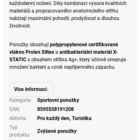
každodenní nošení. Díky kombinaci vysoce kvalitních
materiálů a propracovaného anatomického střihu
nabízejí maximální pohodlí, prodyšnost a dlouhou
životnost.
Ponožky obsahují
polypropylenové certifikované
vlákno Prolen Siltex
a
antibakteriální materiál X-
STATIC
s obsahem stříbra Ag+, který účinně omezuje
množení bakterií a vznik nepříjemného zápachu.
Více informací
Kategorie
:
Sportovní ponožky
EAN
:
8595558191208
Aktivita
:
Pro každý den
,
Turistika
Typ
Zvýšené ponožky
produktu
: