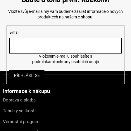
p
r
Vložte svůj e-mail a my vám budeme zasílat informace o nových
v
produktech na našem e-shopu.
k
y
v
E-mail
ý
p
i
s
u
Vložením e-mailu souhlasíte s
podmínkami ochrany osobních údajů
Z
PŘIHLÁSIT SE
á
p
a
Informace k nákupu
t
Doprava a platba
í
Tabulky velikostí
Věrnostní program