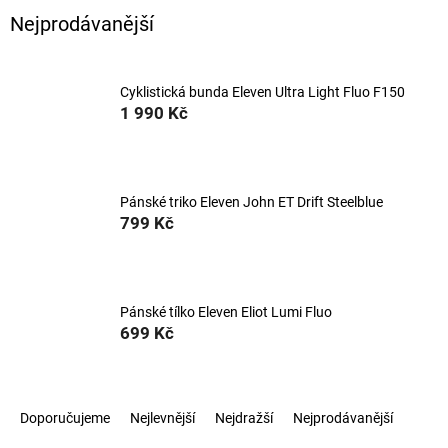
Nejprodávanější
Cyklistická bunda Eleven Ultra Light Fluo F150
1 990 Kč
Pánské triko Eleven John ET Drift Steelblue
799 Kč
Pánské tílko Eleven Eliot Lumi Fluo
699 Kč
Ř
Doporučujeme
Nejlevnější
Nejdražší
Nejprodávanější
a
z