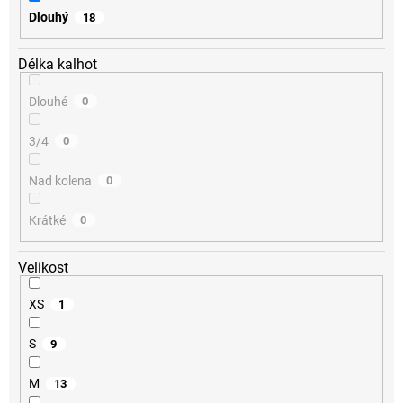
Dlouhý
18
Délka kalhot
Dlouhé
0
3/4
0
Nad kolena
0
Krátké
0
Velikost
XS
1
S
9
M
13