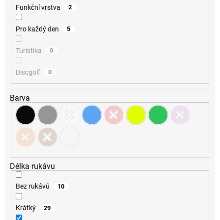
Funkční vrstva
2
Pro každý den
5
Turistika
0
Discgolf
0
Barva
Délka rukávu
Bez rukávů
10
Krátký
29