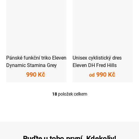
Pánské funkční triko Eleven
Unisex cyklistický dres
Dynamic Stamina Grey
Eleven DH Fred Hills
990 Kč
990 Kč
od
18
položek celkem
O
v
l
á
d
a
c
í
Buďte u toho první. Kdekoliv!