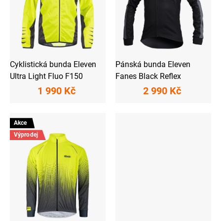
r
o
d
u
k
t
ů
Cyklistická bunda Eleven
Pánská bunda Eleven
Ultra Light Fluo F150
Fanes Black Reflex
1 990 Kč
2 990 Kč
Akce
Výprodej