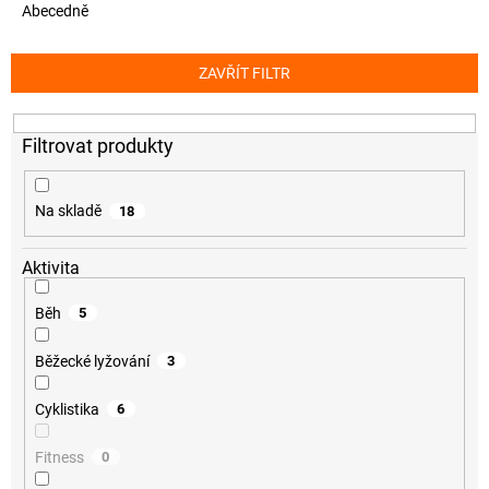
Abecedně
e
n
í
ZAVŘÍT FILTR
p
r
o
d
u
k
Na skladě
18
t
ů
Aktivita
Běh
5
Běžecké lyžování
3
Cyklistika
6
Fitness
0