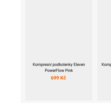
Kompresní podkolenky Eleven
Komp
PowerFlow Pink
699 Kč
S (36-39)
M-L (40-43)
S (36-39)