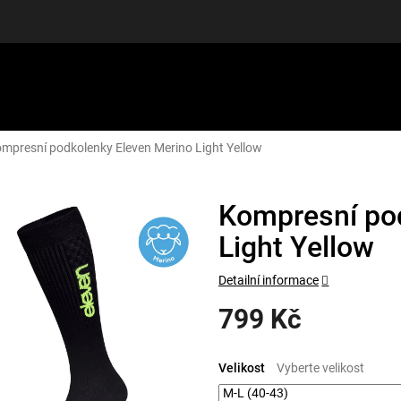
mpresní podkolenky Eleven Merino Light Yellow
LUŠENSTVÍ
DÁRKOVÉ POUKAZY
DISCGOLF
SLEVY
Kompresní po
Light Yellow
Detailní informace
799 Kč
Měrná
cena:
Velikost