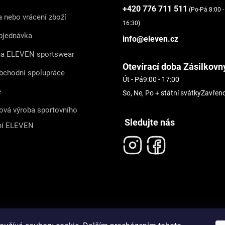
+420 776 711 511
(Po-Pá 8:00 -
 nebo vrácení zboží
16:30)
bjednávka
info@eleven.cz
na ELEVEN sportswear
Otevírací doba Zásilkovn
bchodní spolupráce
Út - Pá
9:00 - 17:00
e
So, Ne, Po + státní svátky
Zavřen
ová výroba sportovního
Sledujte nás
ní ELEVEN