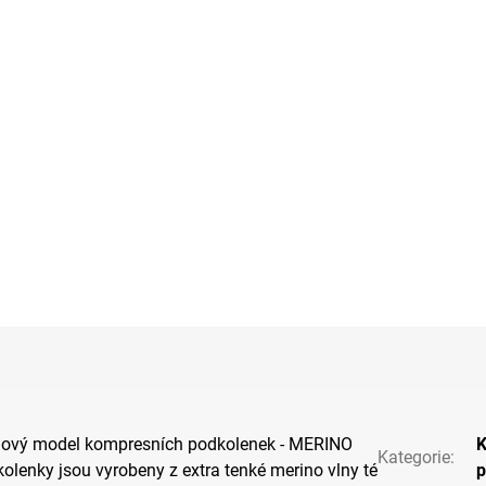
nový model kompresních podkolenek - MERINO
K
Kategorie
:
olenky jsou vyrobeny z extra tenké merino vlny té
p