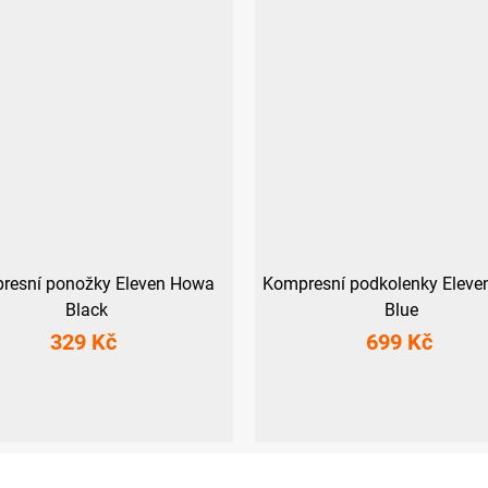
resní ponožky Eleven Howa
Kompresní podkolenky Elev
Black
Blue
329 Kč
699 Kč
M-L (40-43)
XL (44-47)
S (36-39)