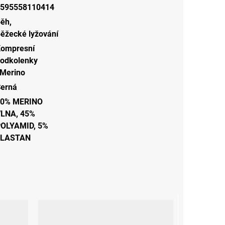
595558110414
Běh
,
ěžecké lyžování
ompresní
odkolenky
Merino
erná
50% MERINO
LNA, 45%
OLYAMID, 5%
ELASTAN