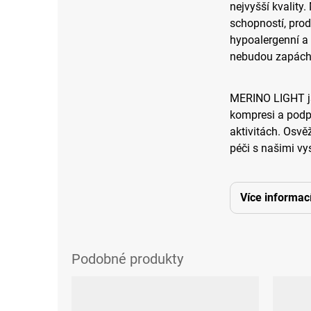
nejvyšší kvality
schopností, prod
hypoalergenní a 
nebudou zapách
MERINO LIGHT js
kompresi a podp
aktivitách. Osvě
péči s našimi v
Více informac