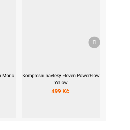
Další
produkt
en Mono
Kompresní návleky Eleven PowerFlow
Yellow
499 Kč
S (36-39)
M-L (40-43)
XL (44-47)