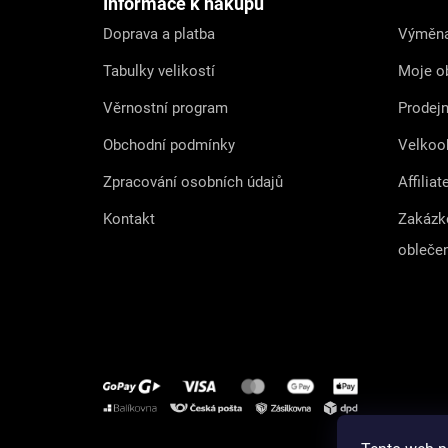
Informace k nákupu
í
Doprava a platba
Výměna
Tabulky velikostí
Moje o
Věrnostní program
Prodej
Obchodní podmínky
Velkoo
Zpracování osobních údajů
Affiliat
Kontakt
Zakázk
obleče