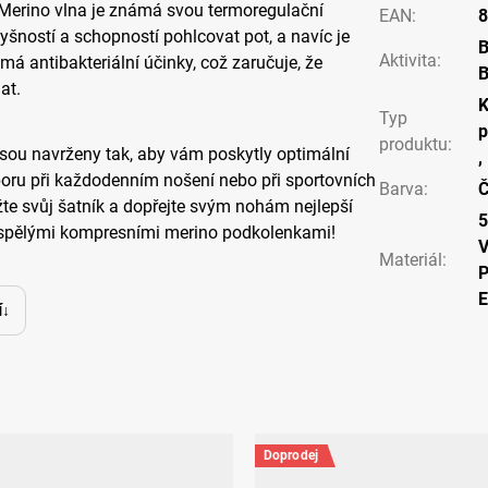
. Merino vlna je známá svou termoregulační
EAN
:
8
yšností a schopností pohlcovat pot, a navíc je
Aktivita
:
má antibakteriální účinky, což zaručuje, že
B
at.
K
Typ
p
produktu
:
ou navrženy tak, aby vám poskytly optimální
,
oru při každodenním nošení nebo při sportovních
Barva
:
Č
žte svůj šatník a dopřejte svým nohám nejlepší
yspělými kompresními merino podkolenkami!
V
Materiál
:
P
í
Doprodej