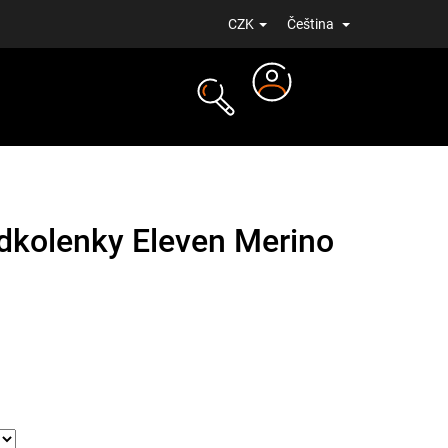
CZK
Čeština
Přihlášení
NOVINKY
dkolenky Eleven Merino