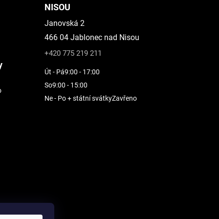
NISOU
Janovská 2
466 04 Jablonec nad Nisou
+420 775 219 211
y
Út - Pá
9:00 - 17:00
So
9:00 - 15:00
o
Ne - Po + státní svátky
Zavřeno