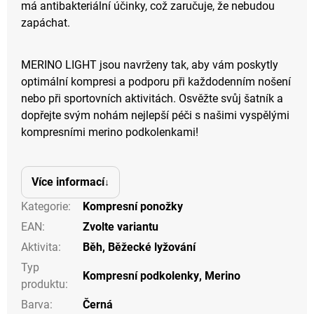
má antibakteriální účinky, což zaručuje, že nebudou
zapáchat.
MERINO LIGHT jsou navrženy tak, aby vám poskytly
optimální kompresi a podporu při každodenním nošení
nebo při sportovních aktivitách. Osvěžte svůj šatník a
dopřejte svým nohám nejlepší péči s našimi vyspělými
kompresními merino podkolenkami!
Více informací
Kategorie
:
Kompresní ponožky
EAN
:
Zvolte variantu
Aktivita
:
Běh
,
Běžecké lyžování
Typ
Kompresní podkolenky
,
Merino
produktu
:
Barva
:
Černá