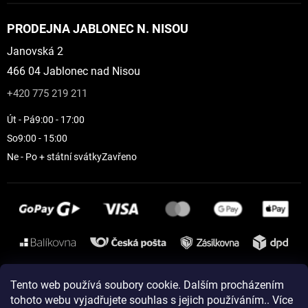
PRODEJNA JABLONEC N. NISOU
Janovská 2
466 04 Jablonec nad Nisou
+420 775 219 211
Út - Pá
9:00 - 17:00
So
9:00 - 15:00
Ne - Po + státní svátky
Zavřeno
Instagram
Tento web používá soubory cookie. Dalším procházením
tohoto webu vyjadřujete souhlas s jejich používáním.. Více