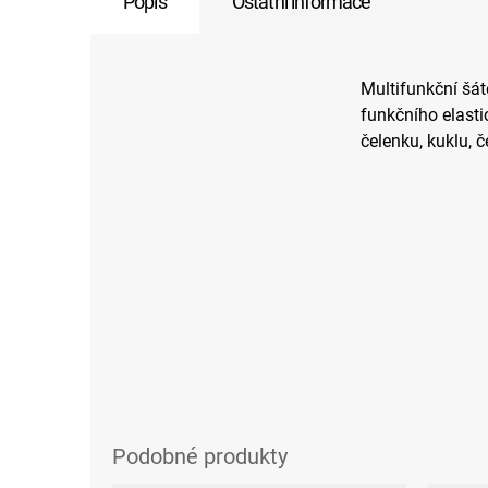
Popis
Ostatní informace
Multifunkční šát
funkčního elasti
čelenku, kuklu, č