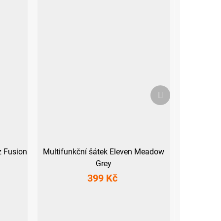
Další
produkt
z Fusion
Multifunkční šátek Eleven Meadow
Grey
399 Kč
UNI