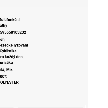
ultifunkční
átky
595558103232
Běh
,
ěžecké lyžování
Cyklistika
,
ro každý den
,
uristika
ílá
,
Mix
100%
POLYESTER