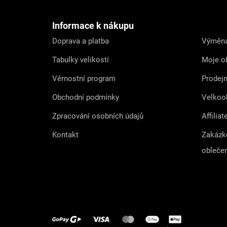
p
a
t
Informace k nákupu
í
Doprava a platba
Výměna
Tabulky velikostí
Moje o
Věrnostní program
Prodej
Obchodní podmínky
Velkoo
Zpracování osobních údajů
Affiliat
Kontakt
Zakázk
obleče