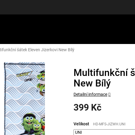
tifunkční šátek Eleven Jizerkovi New Bílý
LUŠENSTVÍ
DÁRKOVÉ POUKAZY
DISCGOLF
SLEVY
Multifunkční š
New Bílý
Detailní informace
399 Kč
Měrná
cena:
Velikost
HD-MFS-JIZWH.UNI