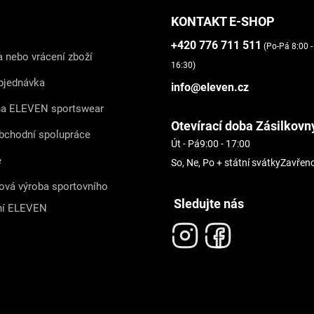
KONTAKT E-SHOP
+420 776 711 511
(Po-Pá 8:00 -
 nebo vrácení zboží
16:30)
bjednávka
info@eleven.cz
na ELEVEN sportswear
Otevírací doba Zásilkovn
bchodní spolupráce
Út - Pá
9:00 - 17:00
e
So, Ne, Po + státní svátky
Zavřen
ová výroba sportovního
Sledujte nás
ní ELEVEN