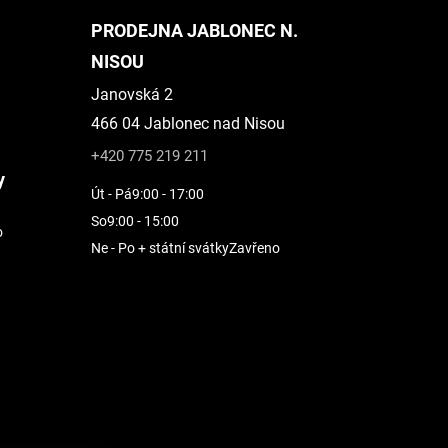
PRODEJNA JABLONEC N.
NISOU
Janovská 2
466 04 Jablonec nad Nisou
+420 775 219 211
y
Út - Pá
9:00 - 17:00
So
9:00 - 15:00
o
Ne - Po + státní svátky
Zavřeno