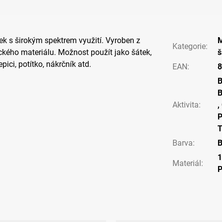
ek s širokým spektrem využití. Vyroben z
M
Kategorie
:
ckého materiálu. Možnost použít jako šátek,
š
epici, potítko, nákrčník atd.
EAN
:
8
B
Aktivita
:
,
P
T
Barva
:
B
Materiál
: