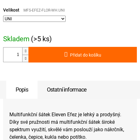
Měrná
cena:
Velikost
MFS-EFEZ-FLOR-WH.UNI
Skladem
(>5 ks)
Přidat do košíku
Popis
Ostatní informace
Multifunkční šátek Eleven Efez je lehký a prodyšný.
Díky své pružnosti má multifunkční šátek široké
spektrum využití, skvělé vám poslouží jako nákrčník,
čelenka, čepice, kukla nebo potítko.