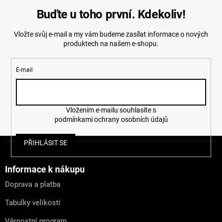
Buďte u toho první. Kdekoliv!
Vložte svůj e-mail a my vám budeme zasílat informace o nových
produktech na našem e-shopu.
E-mail
Vložením e-mailu souhlasíte s
podmínkami ochrany osobních údajů
Z
PŘIHLÁSIT SE
á
p
a
Informace k nákupu
t
Doprava a platba
í
Tabulky velikostí
Věrnostní program