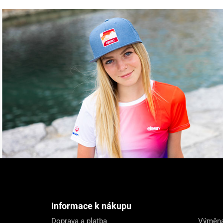
Z
á
p
a
t
Informace k nákupu
í
Doprava a platba
Výměna