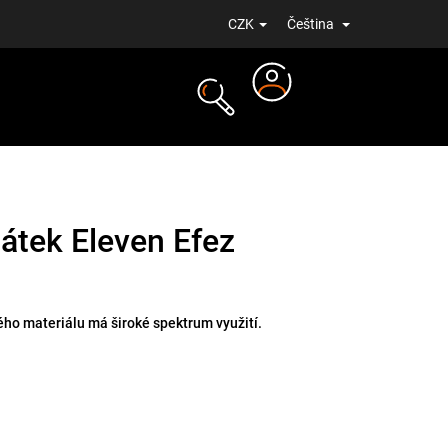
CZK
Čeština
Přihlášení
NOVINKY
šátek Eleven Efez
ého materiálu má široké spektrum využití.