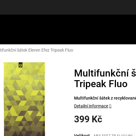
tifunkční šátek Eleven Efez Tripeak Fluo
LUŠENSTVÍ
DÁRKOVÉ POUKAZY
DISCGOLF
SLEVY
Multifunkční 
Tripeak Fluo
Multifunkční šátek z recyklovan
Detailní informace
399 Kč
Měrná
cena:
Velikost