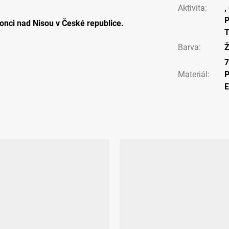
Aktivita
:
,
P
onci nad Nisou v České republice.
T
Barva
:
Ž
7
Materiál
:
P