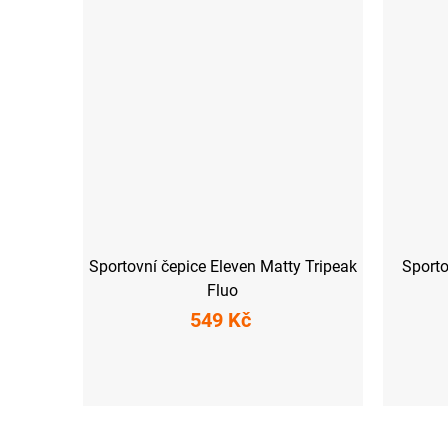
Sportovní čepice Eleven Matty Tripeak
Sporto
Fluo
549 Kč
S
M
L