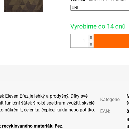
MFS-EFEZ-TP-FLUO.UNI
Vyrobíme do 14 dnů
ek Eleven Efez je lehký a prodyšný. Díky své
M
Kategorie
:
tifunkční šátek široké spektrum využití, skvělé
š
o nákrčník, čelenka, čepice, kukla nebo potítko.
EAN
:
8
z
recyklovaného materiálu Fez.
B