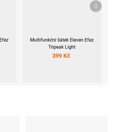
Další
produkt
Efez
Multifunkční šátek Eleven Efez
Tripeak Light
399 Kč
UNI