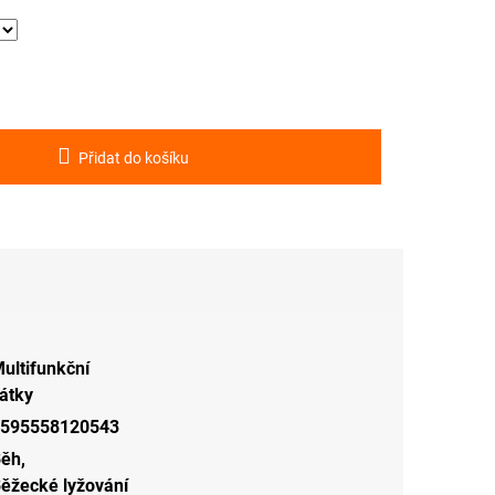
Přidat do košíku
ultifunkční
átky
595558120543
Běh
,
ěžecké lyžování