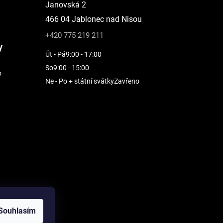
Janovská 2
466 04 Jablonec nad Nisou
+420 775 219 211
y
Út - Pá
9:00 - 17:00
So
9:00 - 15:00
o
Ne - Po + státní svátky
Zavřeno
Souhlasím