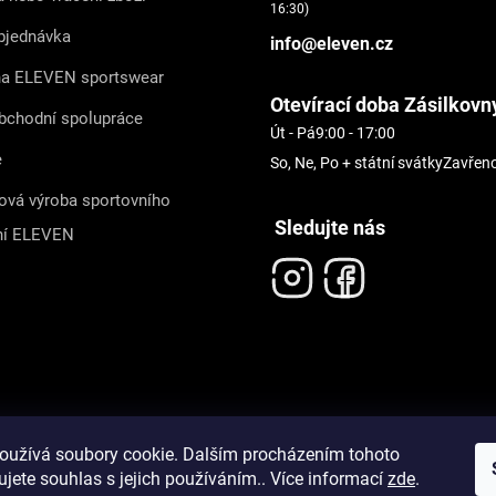
16:30)
bjednávka
info@eleven.cz
na ELEVEN sportswear
Otevírací doba Zásilkovn
bchodní spolupráce
Út - Pá
9:00 - 17:00
e
So, Ne, Po + státní svátky
Zavřen
ová výroba sportovního
Sledujte nás
ní ELEVEN
oužívá soubory cookie. Dalším procházením tohoto
jete souhlas s jejich používáním.. Více informací
zde
.