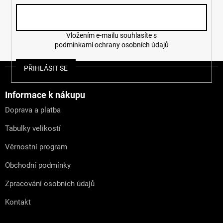
Vložením e-mailu souhlasíte s
podmínkami ochrany osobních údajů
Z
PŘIHLÁSIT SE
á
p
a
Informace k nákupu
t
Doprava a platba
í
Tabulky velikostí
Věrnostní program
Obchodní podmínky
Zpracování osobních údajů
Kontakt