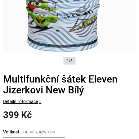
1/3
Multifunkční šátek Eleven
Jizerkovi New Bílý
Detailní informace
399 Kč
Měrná
cena:
Velikost
HD-MFS-JIZWH.UNI