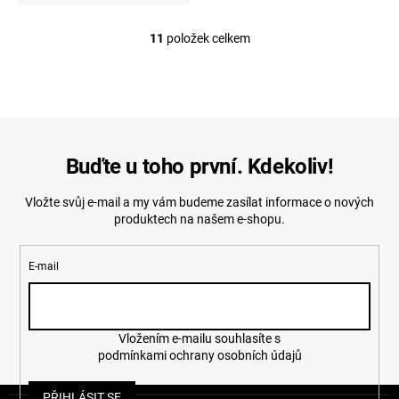
11
položek celkem
O
v
l
á
d
a
c
í
Buďte u toho první. Kdekoliv!
p
r
Vložte svůj e-mail a my vám budeme zasílat informace o nových
v
produktech na našem e-shopu.
k
y
v
E-mail
ý
p
i
s
u
Vložením e-mailu souhlasíte s
podmínkami ochrany osobních údajů
Z
PŘIHLÁSIT SE