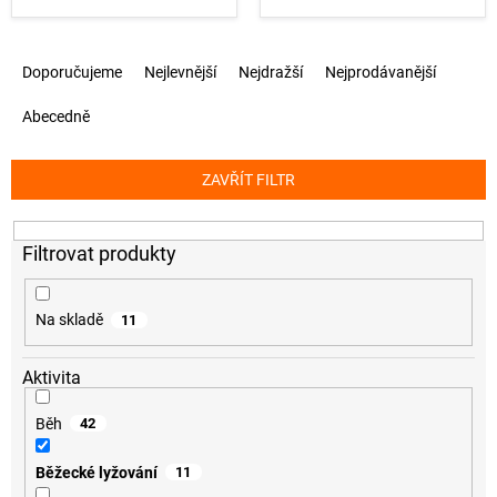
Ř
Doporučujeme
Nejlevnější
Nejdražší
Nejprodávanější
a
z
Abecedně
e
n
í
ZAVŘÍT FILTR
p
r
o
d
u
k
Na skladě
11
t
ů
Aktivita
Běh
42
Běžecké lyžování
11