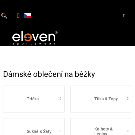
Přejít
na
obsah
Dámské oblečení na běžky
Trička
Tílka & Topy
Kalhoty &
Sukně & Šaty
Legíny