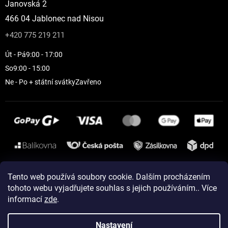
Janovská 2
466 04 Jablonec nad Nisou
+420 775 219 211
Út - Pá
9:00 - 17:00
So
9:00 - 15:00
Ne - Po + státní svátky
Zavřeno
Instagram
Tento web používá soubory cookie. Dalším procházením
tohoto webu vyjadřujete souhlas s jejich používáním.. Více
informací
zde
.
Vytvořil Shoptet
Nastavení