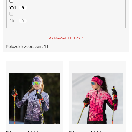
XXL
9
3XL
0
VYMAZAT FILTRY
Položek k zobrazení:
11
V
ý
p
i
s
p
r
o
d
u
k
t
ů