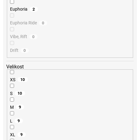
Euphoria
2
Euphoria Ride
0
Vibe, Rift
0
Drift
0
Velikost
XS
10
S
10
M
9
L
9
XL
9