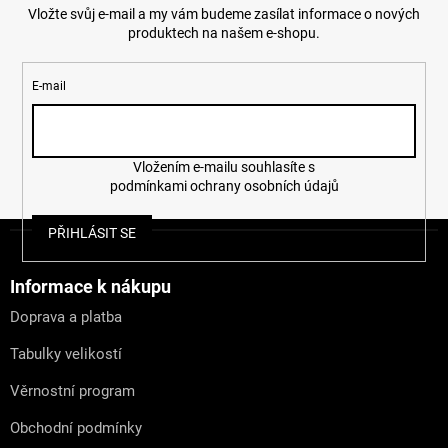
Vložte svůj e-mail a my vám budeme zasílat informace o nových
produktech na našem e-shopu.
E-mail
Vložením e-mailu souhlasíte s
podmínkami ochrany osobních údajů
Z
PŘIHLÁSIT SE
á
p
a
Informace k nákupu
t
Doprava a platba
í
Tabulky velikostí
Věrnostní program
Obchodní podmínky