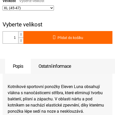
cena:
Velikost
Přidat do košíku
Popis
Ostatní informace
Kotníkové sportovní ponožky Eleven Luna obsahují
vlákna s nanočásticemi stříbra, které eliminují tvorbu
bakterií, plísní a zápachu. V oblasti nártu a pod
kotníkem se nachází elastické zpevnění, díky kterému
ponožka lépe sedí na noze a nesklouzává.