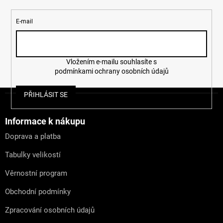
E-mail
Vložením e-mailu souhlasíte s
podmínkami ochrany osobních údajů
Z
PŘIHLÁSIT SE
á
p
a
Informace k nákupu
t
Doprava a platba
í
Tabulky velikostí
Věrnostní program
Obchodní podmínky
Zpracování osobních údajů