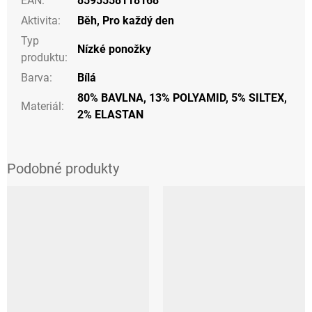
EAN
:
8595558118168
Aktivita
:
Běh
,
Pro každý den
Typ
Nízké ponožky
produktu
:
Barva
:
Bílá
80% BAVLNA, 13% POLYAMID, 5% SILTEX,
Materiál
:
2% ELASTAN