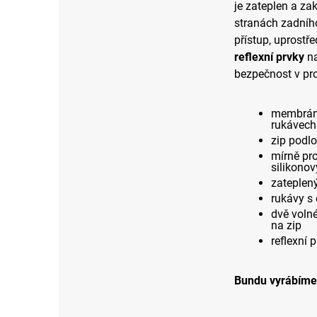
je zateplen a z
stranách zadního
přístup, uprostře
reflexní prvky
na
bezpečnost v pr
membrána 
rukávech
zip podlo
mírně pr
silikono
zateplený
rukávy s 
dvě voln
na zip
reflexní 
Bundu vyrábíme 