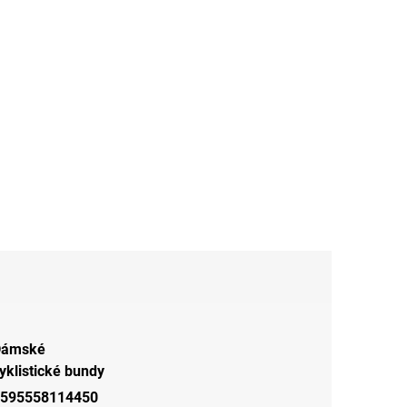
Dámské
yklistické bundy
595558114450