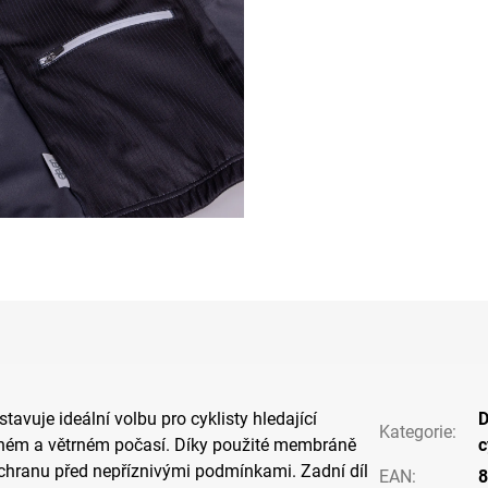
tavuje ideální volbu pro cyklisty hledající
Kategorie
:
ném a větrném počasí. Díky použité membráně
c
ochranu před nepříznivými podmínkami. Zadní díl
EAN
:
8