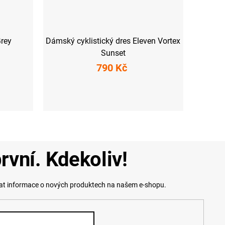
rey
Dámský cyklistický dres Eleven Vortex
Sunset
790 Kč
L (45-47)
XS
S
M
L
XXL
rvní. Kdekoliv!
lat informace o nových produktech na našem e-shopu.