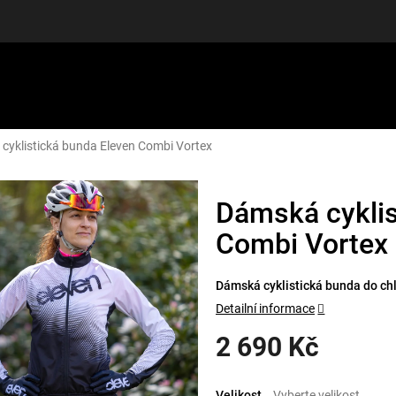
cyklistická bunda Eleven Combi Vortex
LUŠENSTVÍ
DÁRKOVÉ POUKAZY
DISCGOLF
SLEVY
Dámská cyklis
Combi Vortex
Dámská cyklistická bunda do chl
Detailní informace
2 690 Kč
Měrná
cena:
Velikost