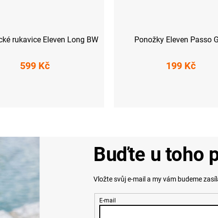
ické rukavice Eleven Long BW
Ponožky Eleven Passo G
599 Kč
199 Kč
S
L
XXL
S (36-38)
M (39-41)
L (42-44)
X
Buďte u toho p
Vložte svůj e-mail a my vám budeme zasí
E-mail