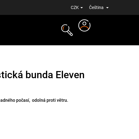
CZK
Čeština
Přihlášení
NOVINKY
tická bunda Eleven
adného počasí, odolná proti větru.