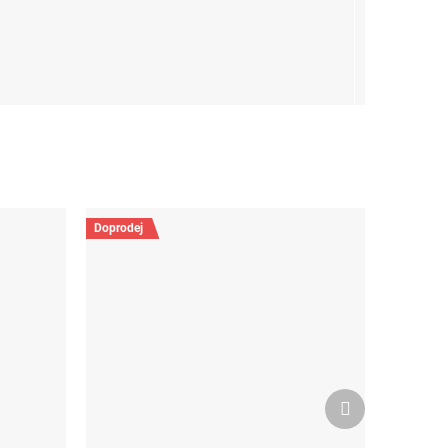
Doprodej
Další
produkt