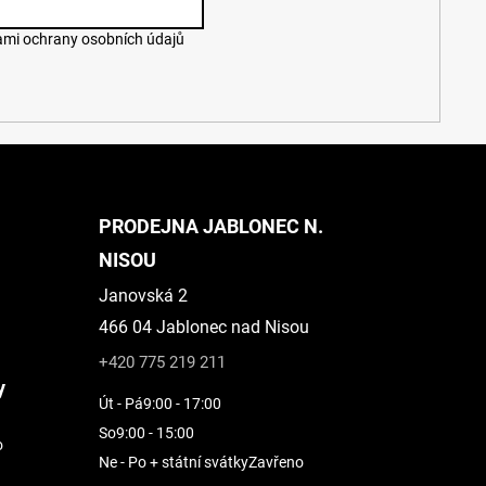
mi ochrany osobních údajů
PRODEJNA JABLONEC N.
NISOU
Janovská 2
466 04 Jablonec nad Nisou
+420 775 219 211
y
Út - Pá
9:00 - 17:00
So
9:00 - 15:00
o
Ne - Po + státní svátky
Zavřeno