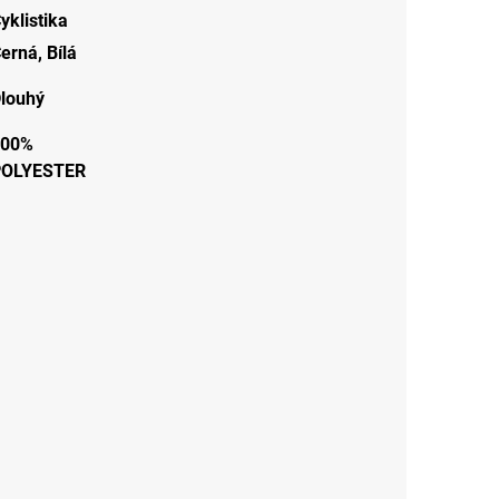
yklistika
erná
,
Bílá
louhý
100%
POLYESTER