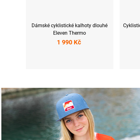
Dámské cyklistické kalhoty dlouhé
Cyklist
Eleven Thermo
1 990 Kč
XS
S
M
L
XL
XXL
XS