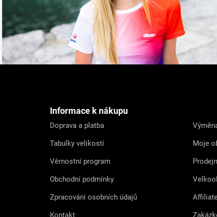
Z
á
p
a
t
Informace k nákupu
í
Doprava a platba
Výměna
Tabulky velikostí
Moje o
Věrnostní program
Prodej
Obchodní podmínky
Velkoo
Zpracování osobních údajů
Affiliat
Kontakt
Zakázk