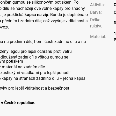
akončen gumou se silikonovým potiskem. Po
Aktivita
:
C
 dílu se nacházejí dvě volné kapsy pro snadný
Barva
:
Č
d je praktická
kapsa na zip
. Bunda je doplněna o
Délka
 předním i zadním díle, což zvyšuje viditelnost a
D
rukávu
:
ovozu.
Materiál
:
na předním díle, horní části zadního dílu a na
žený légou pro lepší ochranu proti větru
odloužený zadní díl s všitou gumou se
vým potiskem
 materiál na zadním díle
elastickými vsadkami pro lepší pohodlí
é kapsy na stranách zadního dílu + jedna kapsa
prvky pro lepší viditelnost a bezpečnost
v České republice.