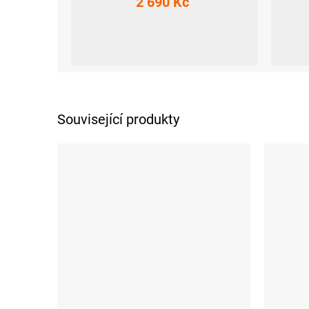
2 690 Kč
S
M
L
XL
XXL
XS
S
Související produkty