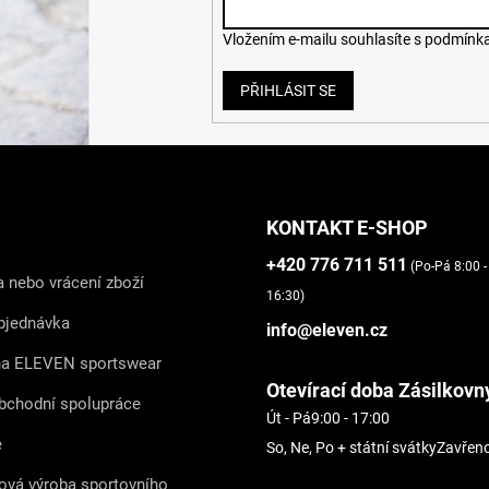
Vložením e-mailu souhlasíte s
podmínka
PŘIHLÁSIT SE
KONTAKT E-SHOP
+420 776 711 511
(Po-Pá 8:00 -
 nebo vrácení zboží
16:30)
bjednávka
info@eleven.cz
na ELEVEN sportswear
Otevírací doba Zásilkovn
bchodní spolupráce
Út - Pá
9:00 - 17:00
e
So, Ne, Po + státní svátky
Zavřen
ová výroba sportovního