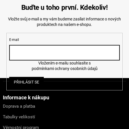
Buďte u toho první. Kdekoliv!
Vložte svůj e-mail a my vám budeme zasílat informace o nových
produktech na našem e-shopu.
E-mail
Vložením e-mailu souhlasíte s
podmínkami ochrany osobních údajů
Z
PŘIHLÁSIT SE
á
p
a
Informace k nákupu
t
Doprava a platba
í
Tabulky velikostí
Věrnostní program