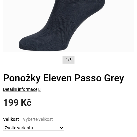
1/5
Ponožky Eleven Passo Grey
Detailní informace
199 Kč
Měrná
cena:
Velikost