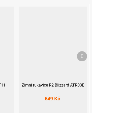
Další
produkt
F11
Zimní rukavice R2 Blizzard ATR03E
649 Kč