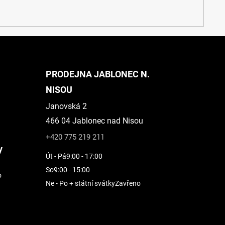
PRODEJNA JABLONEC N.
NISOU
Janovská 2
466 04 Jablonec nad Nisou
+420 775 219 211
y
Út - Pá
9:00 - 17:00
So
9:00 - 15:00
o
Ne - Po + státní svátky
Zavřeno