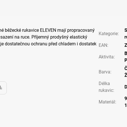
uhé běžecké rukavice ELEVEN mají propracovaný
S
Kategorie
:
usazení na ruce. Příjemný prodyšný elastický
r
uje dostatečnou ochranu před chladem i dostatek
EAN
:
Z
Aktivita
:
P
Č
Barva
:
Ž
Délka
D
í
rukavic
:
9
Materiál
: