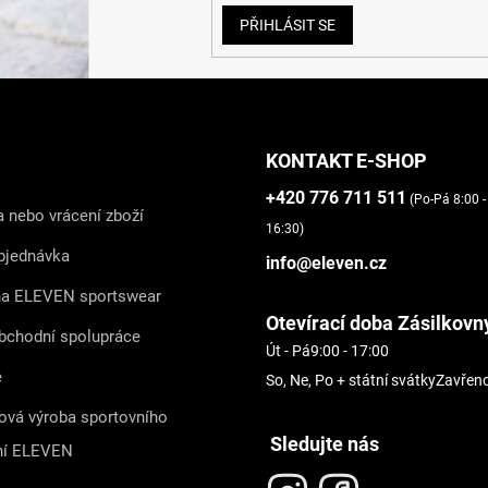
PŘIHLÁSIT SE
KONTAKT E-SHOP
+420 776 711 511
(Po-Pá 8:00 -
 nebo vrácení zboží
16:30)
bjednávka
info@eleven.cz
na ELEVEN sportswear
Otevírací doba Zásilkovn
bchodní spolupráce
Út - Pá
9:00 - 17:00
e
So, Ne, Po + státní svátky
Zavřen
ová výroba sportovního
Sledujte nás
ní ELEVEN