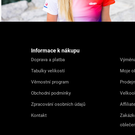
Z
á
p
a
t
Informace k nákupu
í
Doprava a platba
Výměna
Tabulky velikostí
Moje o
Věrnostní program
Prodej
Obchodní podmínky
Velkoo
Zpracování osobních údajů
Affiliat
Kontakt
Zakázk
obleče