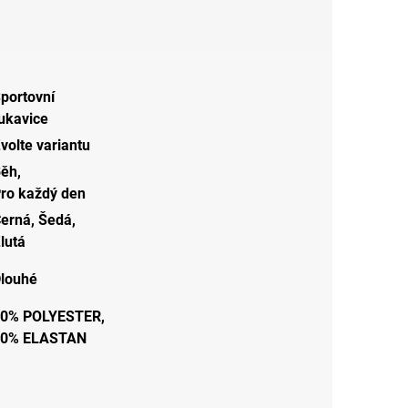
portovní
ukavice
volte variantu
Běh
,
ro každý den
erná
,
Šedá
,
lutá
louhé
0% POLYESTER,
10% ELASTAN