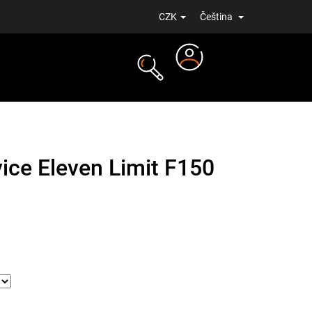
CZK
Čeština
Přihlášení
NOVINKY
ice Eleven Limit F150