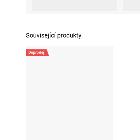
XS
S
L
Související produkty
Doprodej