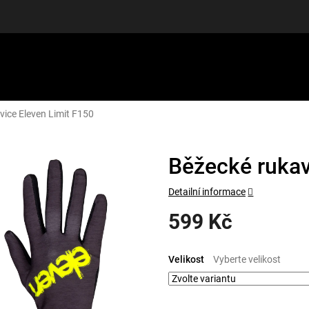
vice Eleven Limit F150
LUŠENSTVÍ
DÁRKOVÉ POUKAZY
DISCGOLF
SLEVY
Běžecké rukav
Detailní informace
599 Kč
Měrná
cena:
Velikost