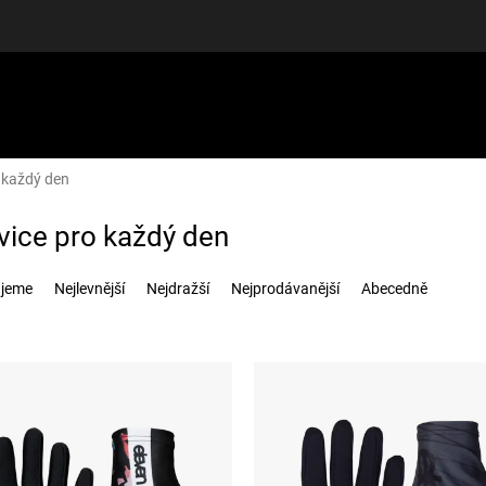
 každý den
LUŠENSTVÍ
DÁRKOVÉ POUKAZY
DISCGOLF
SLEVY
vice pro každý den
jeme
Nejlevnější
Nejdražší
Nejprodávanější
Abecedně