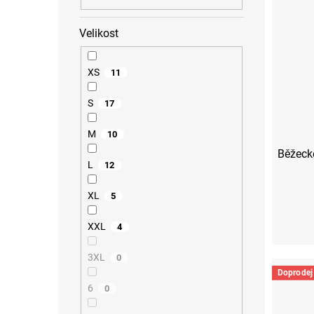
Velikost
XS
11
S
17
M
10
Běžecké
L
12
XL
5
XXL
4
3XL
0
Doprodej
6
0