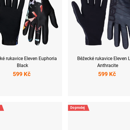
ké rukavice Eleven Euphoria
Běžecké rukavice Eleven 
Black
Anthracite
599 Kč
599 Kč
XS
S
XS
S
M
L
XXL
Doprodej