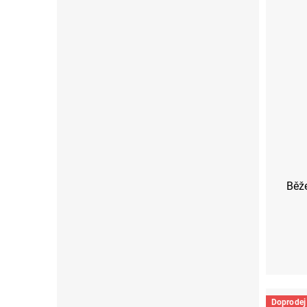
Běže
Doprodej