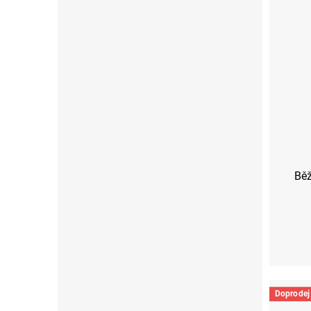
Běž
XS
Doprodej