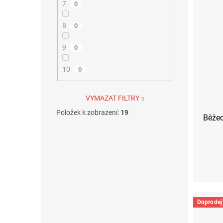
7
0
8
0
9
0
10
0
VYMAZAT FILTRY
Položek k zobrazení:
19
Běžec
Doprodej