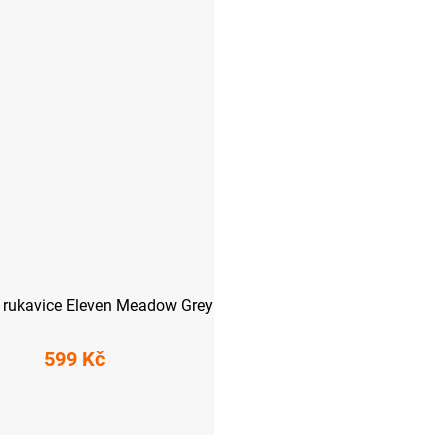
 rukavice Eleven Meadow Grey
599 Kč
S
M
L