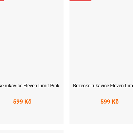
é rukavice Eleven Limit Pink
Běžecké rukavice Eleven Lim
599 Kč
599 Kč
S
M
L
S
XL