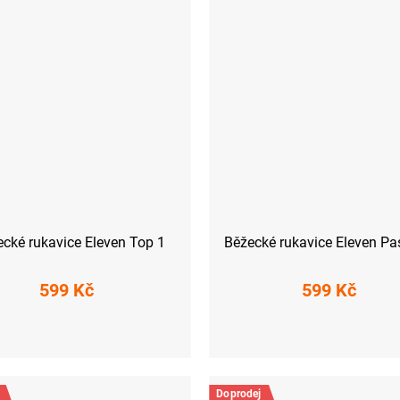
cké rukavice Eleven Top 1
Běžecké rukavice Eleven Pa
599 Kč
599 Kč
S
L
XL
XS
S
M
XL
Doprodej