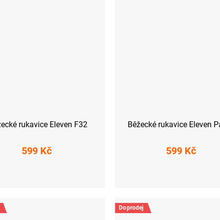
ecké rukavice Eleven F32
Běžecké rukavice Eleven P
599 Kč
599 Kč
S
M
L
XS
S
M
L
Doprodej