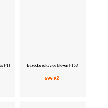
ss F11
Běžecké rukavice Eleven F163
599 Kč
S
L