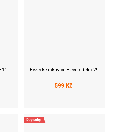
 F11
Běžecké rukavice Eleven Retro 29
599 Kč
S
L
Doprodej