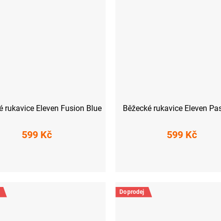
 rukavice Eleven Fusion Blue
Běžecké rukavice Eleven Pa
599 Kč
599 Kč
XS
S
M
S
Doprodej