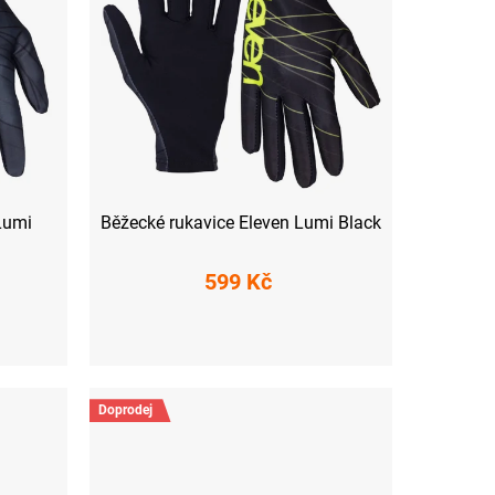
Lumi
Běžecké rukavice Eleven Lumi Black
599 Kč
XS
M
L
XL
XXL
Doprodej