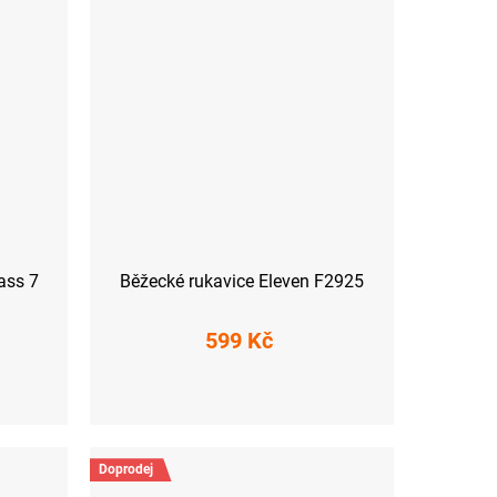
ass 7
Běžecké rukavice Eleven F2925
599 Kč
XS
S
XXL
Doprodej