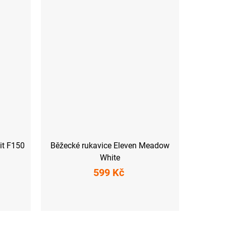
it F150
Běžecké rukavice Eleven Meadow
White
599 Kč
XS
S
M
L