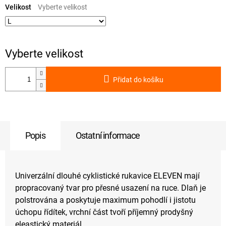
cena:
Velikost
Přidat do košíku
Popis
Ostatní informace
Univerzální dlouhé cyklistické rukavice ELEVEN mají
propracovaný tvar pro přesné usazení na ruce. Dlaň je
polstrována a poskytuje maximum pohodlí i jistotu
úchopu řídítek, vrchní část tvoří příjemný prodyšný
eleastický materiál.