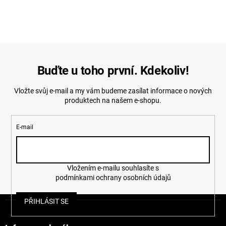
Buďte u toho první. Kdekoliv!
Vložte svůj e-mail a my vám budeme zasílat informace o nových
produktech na našem e-shopu.
E-mail
Vložením e-mailu souhlasíte s
podmínkami ochrany osobních údajů
Z
PŘIHLÁSIT SE
á
p