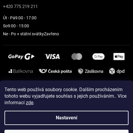
+420 775 219 211
Út - Pá
9:00 - 17:00
So
9:00 - 15:00
Ne - Po + státní svátky
Zavřeno
Instagram
Tento web používá soubory cookie. Dalším procházením
tohoto webu vyjadřujete souhlas s jejich používáním.. Více
informací
zde
.
Vytvořil Shoptet
Nastavení
Copyright 2026
ELEVEN sportswear
. Všechna práva vyhrazena.