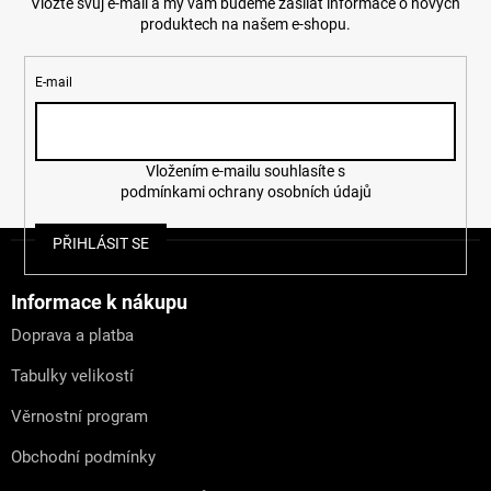
Vložte svůj e-mail a my vám budeme zasílat informace o nových
produktech na našem e-shopu.
E-mail
Vložením e-mailu souhlasíte s
podmínkami ochrany osobních údajů
Z
PŘIHLÁSIT SE
á
p
a
Informace k nákupu
t
Doprava a platba
í
Tabulky velikostí
Věrnostní program
Obchodní podmínky