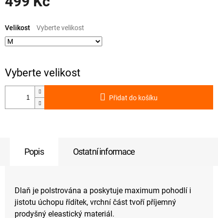
499 Kč
Měrná
cena:
Velikost
Přidat do košíku
Popis
Ostatní informace
Dlaň je polstrována a poskytuje maximum pohodlí i
jistotu úchopu řídítek, vrchní část tvoří příjemný
prodyšný eleastický materiál.