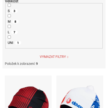
Velikost
S
3
M
8
L
7
UNI
1
VYMAZAT FILTRY
Položek k zobrazení:
9
V
ý
p
i
s
p
r