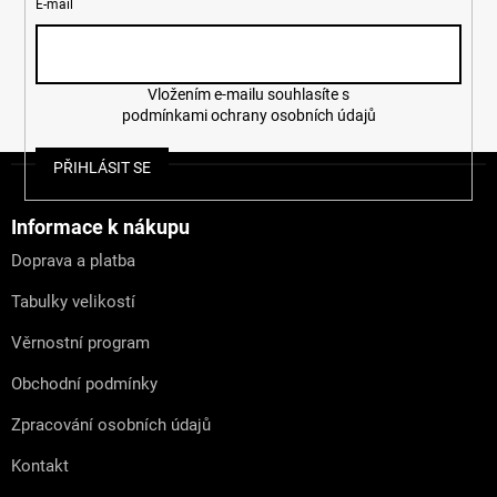
E-mail
Vložením e-mailu souhlasíte s
podmínkami ochrany osobních údajů
Z
PŘIHLÁSIT SE
á
p
a
Informace k nákupu
t
Doprava a platba
í
Tabulky velikostí
Věrnostní program
Obchodní podmínky
Zpracování osobních údajů
Kontakt