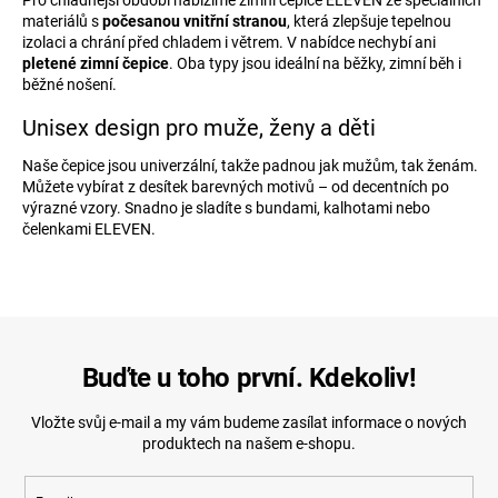
Pro chladnější období nabízíme zimní čepice ELEVEN ze speciálních
k
materiálů s
počesanou vnitřní stranou
, která zlepšuje tepelnou
y
izolaci a chrání před chladem i větrem. V nabídce nechybí ani
v
pletené zimní čepice
. Oba typy jsou ideální na běžky, zimní běh i
ý
běžné nošení.
p
i
Unisex design pro muže, ženy a děti
s
u
Naše čepice jsou univerzální, takže padnou jak mužům, tak ženám.
Můžete vybírat z desítek barevných motivů – od decentních po
výrazné vzory. Snadno je sladíte s bundami, kalhotami nebo
čelenkami ELEVEN.
Buďte u toho první. Kdekoliv!
Vložte svůj e-mail a my vám budeme zasílat informace o nových
produktech na našem e-shopu.