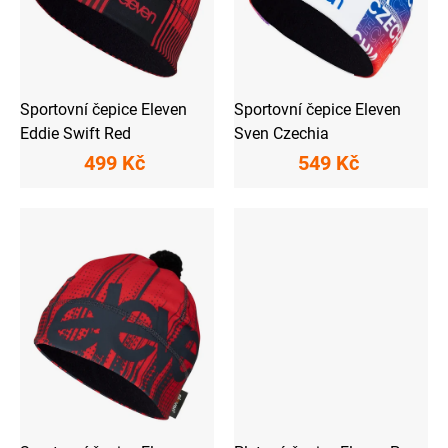
o
d
u
k
t
ů
Sportovní čepice Eleven
Sportovní čepice Eleven
Eddie Swift Red
Sven Czechia
499 Kč
549 Kč