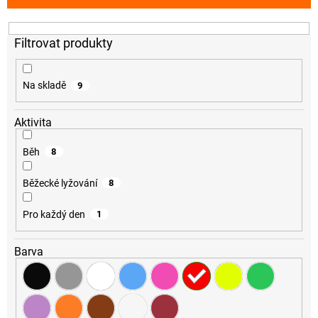
p
r
o
d
u
k
Na skladě
9
t
ů
Aktivita
Běh
8
Běžecké lyžování
8
Pro každý den
1
Barva