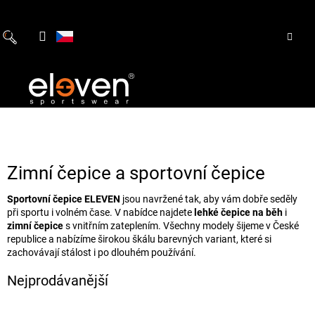
Přejít
na
obsah
Zimní čepice a sportovní čepice
Sportovní čepice ELEVEN
jsou navržené tak, aby vám dobře seděly
při sportu i volném čase. V nabídce najdete
lehké čepice na běh
i
zimní čepice
s vnitřním zateplením. Všechny modely šijeme v České
republice a nabízíme širokou škálu barevných variant, které si
zachovávají stálost i po dlouhém používání.
Nejprodávanější