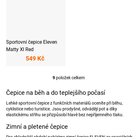
Sportovní čepice Eleven
Matty XI Red
549 Kč
9
položek celkem
O
v
l
Čepice na běh a do teplejšího počasí
á
d
Lehké sportovní čepice z funkčních materiálů oceníte při běhu,
a
cyklistice nebo turistice. Jsou prodyšné, odvádějí pot a díky
c
elastickému střihu se přizpůsobí hlavě bez nepříjemného tlaku.
í
p
Zimní a pletené čepice
r
v