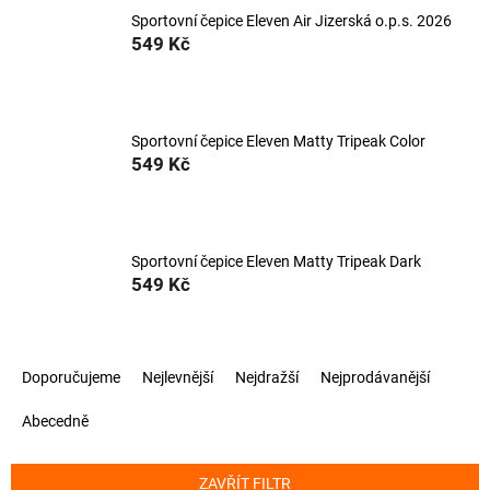
Sportovní čepice Eleven Air Jizerská o.p.s. 2026
549 Kč
Sportovní čepice Eleven Matty Tripeak Color
549 Kč
Sportovní čepice Eleven Matty Tripeak Dark
549 Kč
Ř
Doporučujeme
Nejlevnější
Nejdražší
Nejprodávanější
a
z
Abecedně
e
n
í
ZAVŘÍT FILTR