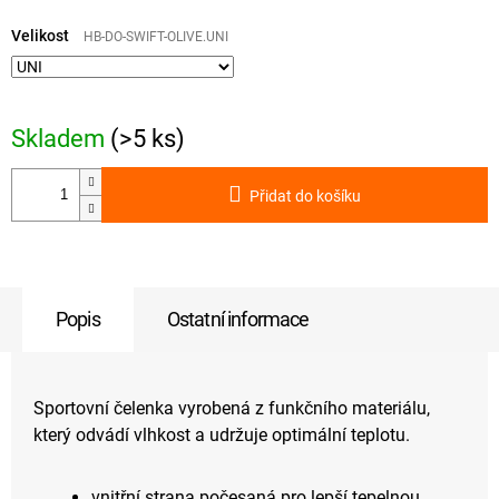
Měrná
cena:
Velikost
HB-DO-SWIFT-OLIVE.UNI
Skladem
(>5 ks)
Přidat do košíku
Popis
Ostatní informace
Sportovní čelenka vyrobená z funkčního materiálu,
který odvádí vlhkost a udržuje optimální teplotu.
vnitřní strana počesaná pro lepší tepelnou