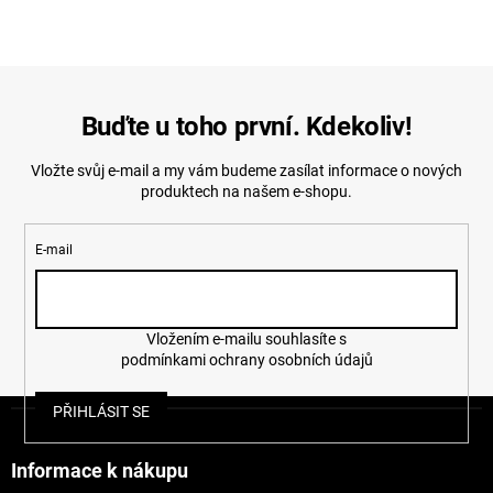
Buďte u toho první. Kdekoliv!
Vložte svůj e-mail a my vám budeme zasílat informace o nových
produktech na našem e-shopu.
E-mail
Vložením e-mailu souhlasíte s
podmínkami ochrany osobních údajů
Z
PŘIHLÁSIT SE
á
p
a
Informace k nákupu