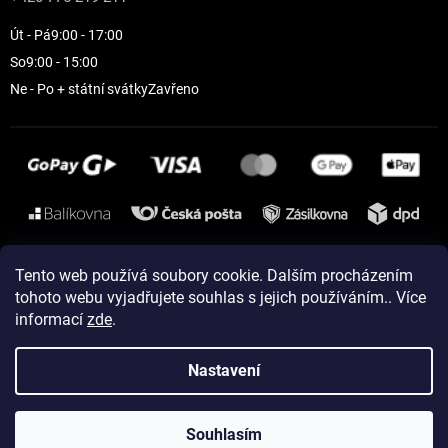
Út - Pá
9:00 - 17:00
So
9:00 - 15:00
Ne - Po + státní svátky
Zavřeno
Instagram
Tento web používá soubory cookie. Dalším procházením
tohoto webu vyjadřujete souhlas s jejich používáním.. Více
informací
zde
.
Vytvořil Shoptet
Nastavení
Copyright 2026
ELEVEN sportswear
. Všechna práva vyhrazena.
Souhlasím
Upravit nastavení cookies