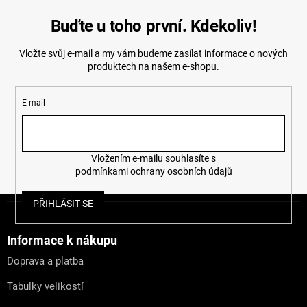
Buďte u toho první. Kdekoliv!
Vložte svůj e-mail a my vám budeme zasílat informace o nových
produktech na našem e-shopu.
E-mail
Vložením e-mailu souhlasíte s
podmínkami ochrany osobních údajů
Z
PŘIHLÁSIT SE
á
p
a
Informace k nákupu
t
Doprava a platba
í
Tabulky velikostí