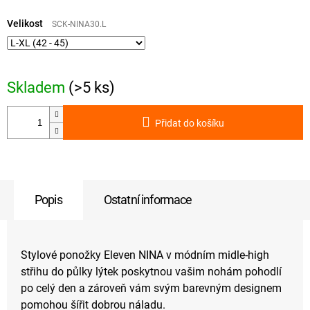
Měrná
cena:
Velikost
SCK-NINA30.L
Skladem
(>5 ks)
Přidat do košíku
Popis
Ostatní informace
Stylové ponožky Eleven NINA v módním midle-high
střihu do půlky lýtek poskytnou vašim nohám pohodlí
po celý den a zároveň vám svým barevným designem
pomohou šířit dobrou náladu.