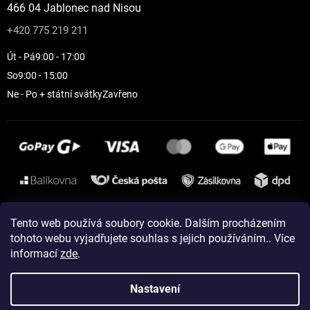
466 04 Jablonec nad Nisou
+420 775 219 211
Út - Pá
9:00 - 17:00
So
9:00 - 15:00
Ne - Po + státní svátky
Zavřeno
Instagram
Tento web používá soubory cookie. Dalším procházením
tohoto webu vyjadřujete souhlas s jejich používáním.. Více
informací
zde
.
Vytvořil Shoptet
Nastavení