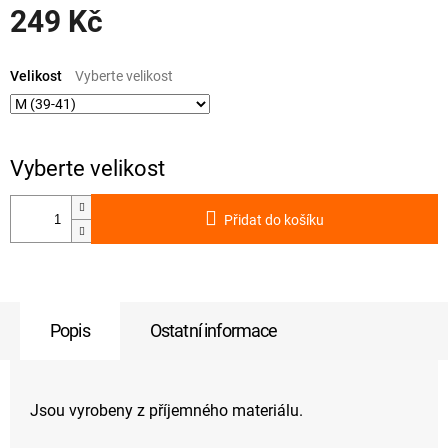
249 Kč
Měrná
cena:
Velikost
Přidat do košíku
Popis
Ostatní informace
Jsou vyrobeny z příjemného materiálu.