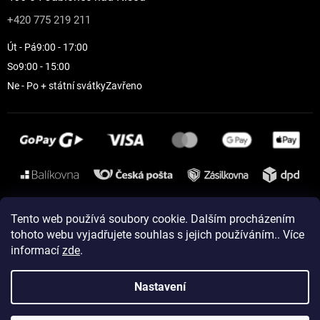
+420 775 219 211
Út - Pá
9:00 - 17:00
So
9:00 - 15:00
Ne - Po + státní svátky
Zavřeno
Instagram
Tento web používá soubory cookie. Dalším procházením
tohoto webu vyjadřujete souhlas s jejich používáním.. Více
informací
zde
.
Vytvořil Shoptet
Nastavení
Copyright 2026
ELEVEN sportswear
. Všechna práva vyhrazena.