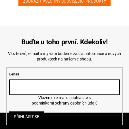
ZOBRAZIT VŠECHNY SOUVISEJÍCÍ PRODUKTY
Buďte u toho první. Kdekoliv!
Vložte svůj e-mail a my vám budeme zasílat informace o nových
produktech na našem e-shopu.
E-mail
Vložením e-mailu souhlasíte s
podmínkami ochrany osobních údajů
Z
PŘIHLÁSIT SE
á
p