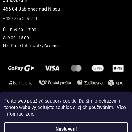
Janovská 2
466 04 Jablonec nad Nisou
+420 775 219 211
Út - Pá
9:00 - 17:00
So
9:00 - 15:00
Ne - Po + státní svátky
Zavřeno
Instagram
Tento web používá soubory cookie. Dalším procházením
tohoto webu vyjadřujete souhlas s jejich používáním.. Více
informací
zde
.
Vytvořil Shoptet
Nastavení