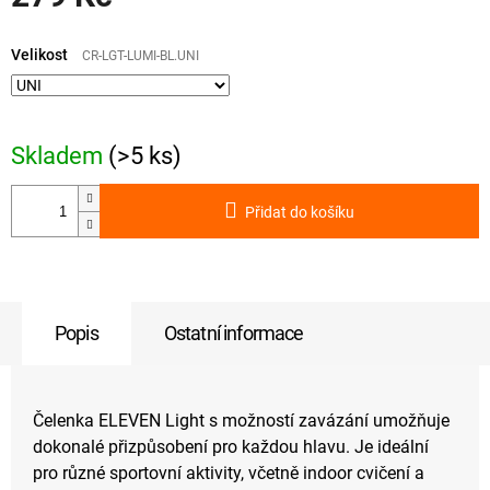
Měrná
cena:
Velikost
CR-LGT-LUMI-BL.UNI
Skladem
(>5 ks)
Přidat do košíku
Popis
Ostatní informace
Čelenka ELEVEN Light s možností zavázání umožňuje
dokonalé přizpůsobení pro každou hlavu. Je ideální
pro různé sportovní aktivity, včetně indoor cvičení a