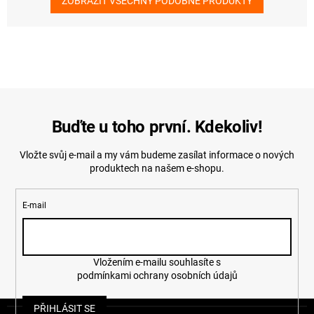
ZOBRAZIT VŠECHNY PODOBNÉ PRODUKTY
Buďte u toho první. Kdekoliv!
Vložte svůj e-mail a my vám budeme zasílat informace o nových
produktech na našem e-shopu.
E-mail
Vložením e-mailu souhlasíte s
podmínkami ochrany osobních údajů
Z
PŘIHLÁSIT SE