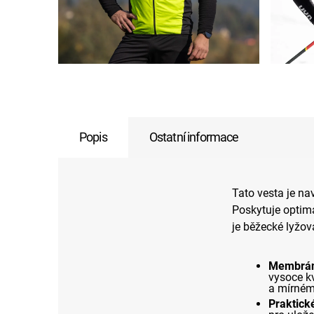
Popis
Ostatní informace
Tato vesta je na
Poskytuje optimá
je běžecké lyžová
Membrán
vysoce kv
a mírném
Praktick