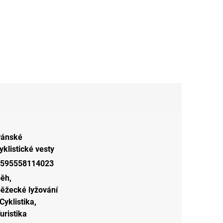
ánské
yklistické vesty
595558114023
Běh
,
ěžecké lyžování
Cyklistika
,
uristika