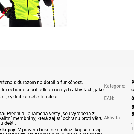
vržena s důrazem na detail a funkčnost.
P
Kategorie
:
lní ochranu a pohodlí při různých aktivitách, jako
c
ni, cyklistika nebo turistika.
EAN
:
8
a:
Přední díl a ramena vesty jsou vyrobena z
B
Aktivita
:
alitní membrány, která zajistí ochranu proti větru
,
u dešti.
T
é kapsy:
V pravém boku se nachází kapsa na zip