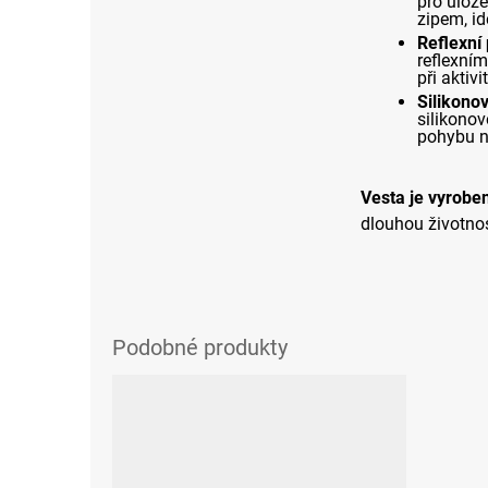
pro ulože
zipem, id
Reflexní
reflexním
při aktivi
Silikono
silikonov
pohybu n
Vesta je vyrobe
dlouhou životnos