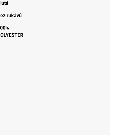
lutá
ez rukávů
100%
POLYESTER