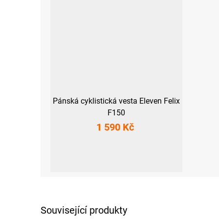
Pánská cyklistická vesta Eleven Felix
F150
1 590 Kč
S
M
L
XL
XXL
3XL
Související produkty