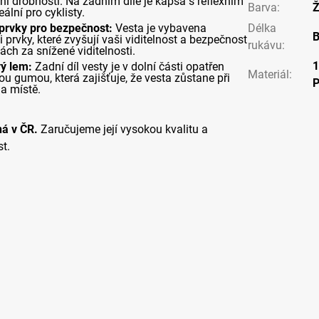
ní drobností. Na zadním díle je kapsa s reflexním
Barva
:
Ž
eální pro cyklisty.
 prvky pro bezpečnost:
Vesta je vybavena
Délka
B
i prvky, které zvyšují vaši viditelnost a bezpečnost
rukávu
:
tách za snížené viditelnosti.
vý lem:
Zadní díl vesty je v dolní části opatřen
Materiál
:
ou gumou, která zajišťuje, že vesta zůstane při
a místě.
ná v ČR.
Zaručujeme její vysokou kvalitu a
t.