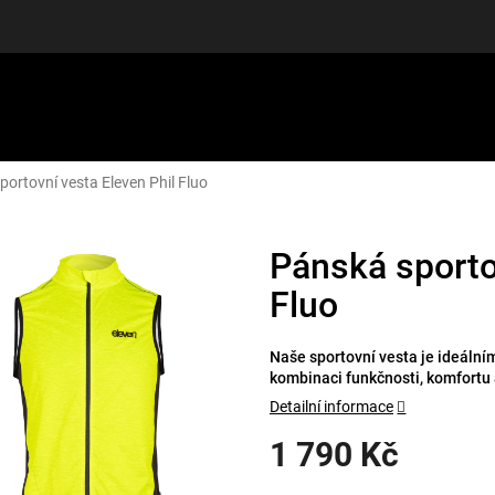
ortovní vesta Eleven Phil Fluo
LUŠENSTVÍ
DÁRKOVÉ POUKAZY
DISCGOLF
SLEVY
Pánská sporto
Fluo
Naše sportovní vesta je ideálním
kombinaci funkčnosti, komfortu 
Detailní informace
1 790 Kč
Měrná