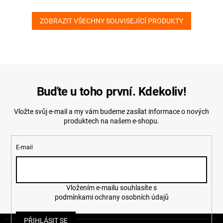
ZOBRAZIT VŠECHNY SOUVISEJÍCÍ PRODUKTY
Buďte u toho první. Kdekoliv!
Vložte svůj e-mail a my vám budeme zasílat informace o nových
produktech na našem e-shopu.
E-mail
Vložením e-mailu souhlasíte s
podmínkami ochrany osobních údajů
Z
PŘIHLÁSIT SE