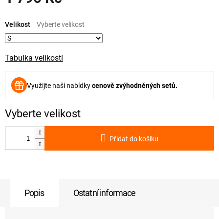
Měrná
cena:
Velikost
Tabulka velikostí
Využijte naší nabídky
cenově zvýhodněných setů.
Přidat do košíku
Popis
Ostatní informace