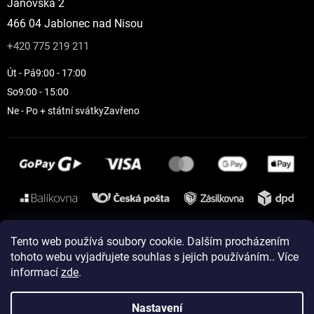
Janovská 2
466 04 Jablonec nad Nisou
+420 775 219 211
Út - Pá
9:00 - 17:00
So
9:00 - 15:00
Ne - Po + státní svátky
Zavřeno
Instagram
Tento web používá soubory cookie. Dalším procházením
tohoto webu vyjadřujete souhlas s jejich používáním.. Více
informací
zde
.
Vytvořil Shoptet
Nastavení