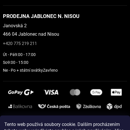
PRODEJNA JABLONEC N. NISOU
Janovská 2
466 04 Jablonec nad Nisou
+420 775 219 211
Út - Pá
9:00 - 17:00
So
9:00 - 15:00
Ne - Po + státní svátky
Zavřeno
Instagram
Tento web používá soubory cookie. Dalším procházením