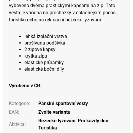
vybavena dvěma praktickými kapsami na zip. Tato
vesta je vhodná na procházky v chladnějším počasí,
turistiku nebo na rekreační běžecké lyžování.
lehká izolační vrstva
prošívaná podšívka
2 zipové kapsy
krytka zipu
elastické průramky
elastické boční díly
Vyrobeno v ČR.
Kategorie
:
Pánské sportovní vesty
EAN
:
Zvolte variantu
Běžecké lyžování
,
Pro každý den
,
Aktivita
:
Turistika