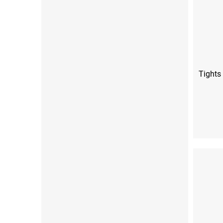
Tights
XS
S