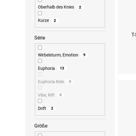
Oberhalb des Knies
2
Kurze
2
T-
Série
Wirbelsturm, Emotion
9
M
Euphoria
13
Euphoria Ride
0
Vibe, Rift
0
Drift
2
Größe