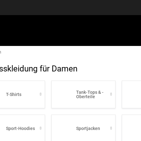
n
SPORTAUSRÜSTUNG
GUTSCHEINE
DISCGOLF
S
esskleidung für Damen
Tank-Tops & -
T-Shirts
Oberteile
Sport-Hoodies
Sportjacken