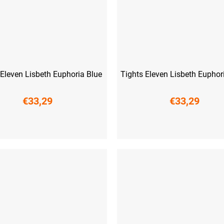
 Eleven Lisbeth Euphoria Blue
Tights Eleven Lisbeth Euphor
€33,29
€33,29
M
L
XL
XXL
XS
S
M
L
XL
XXL