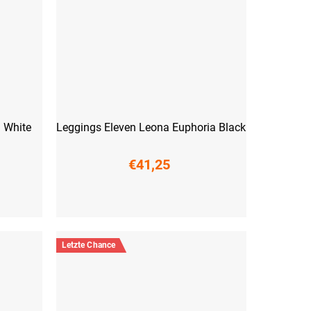
a White
Leggings Eleven Leona Euphoria Black
€41,25
XS
S
M
L
XL
XXL
Letzte Chance