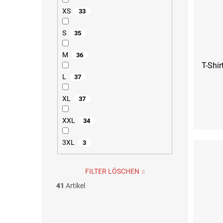
XS
33
S
35
M
36
T-Shir
L
37
XL
37
S
M
XXL
34
3XL
3
FILTER LÖSCHEN
41
Artikel