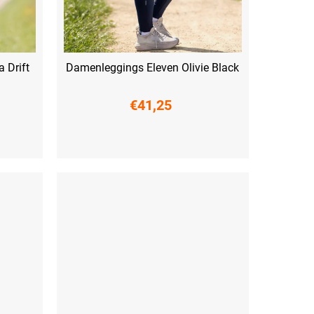
 Drift
Damenleggings Eleven Olivie Black
€41,25
S
M
L
XL
XXL