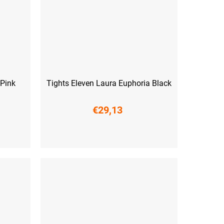
 Pink
Tights Eleven Laura Euphoria Black
€29,13
XS
S
M
L
XL