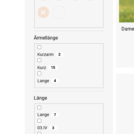
d
n
u
g
k
t
e
Damen
Ärmellänge
Kurzarm
2
XS
S
Kurz
15
Lange
4
Länge
Lange
7
03.IV
3