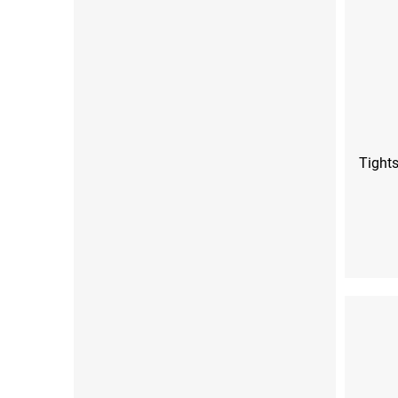
Tight
XS