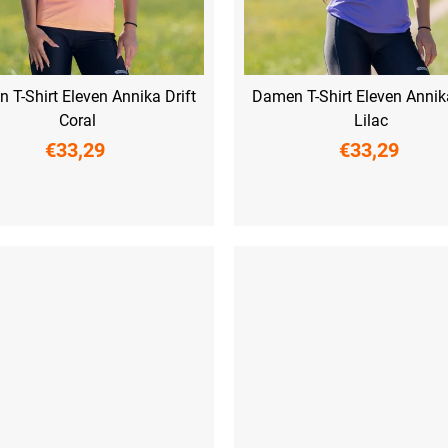
 T-Shirt Eleven Annika Drift
Damen T-Shirt Eleven Annika
Coral
Lilac
€33,29
€33,29
M
L
XL
XXL
XS
S
M
L
XL
XXL