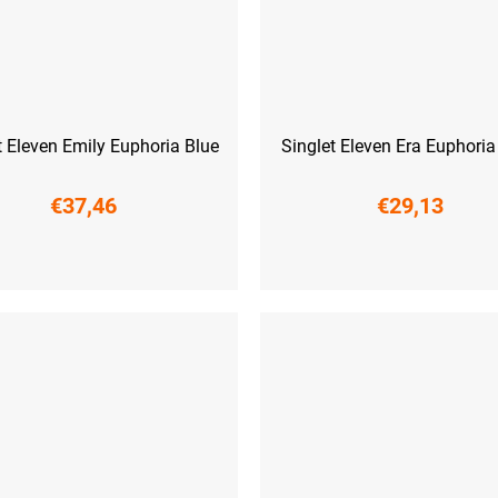
t Eleven Emily Euphoria Blue
Singlet Eleven Era Euphoria
€37,46
€29,13
L
XL
XXL
XS
S
M
L
XL
XXL