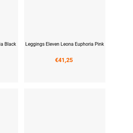
ia Black
Leggings Eleven Leona Euphoria Pink
€41,25
XS
S
M
L
XL
XXL