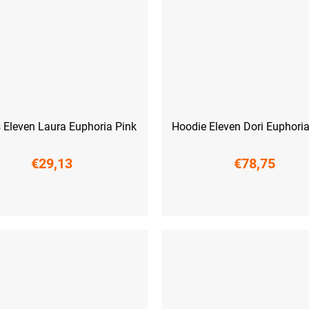
s Eleven Laura Euphoria Pink
Hoodie Eleven Dori Euphori
€29,13
€78,75
S
M
L
XL
XS
S
M
L
XL
XXL