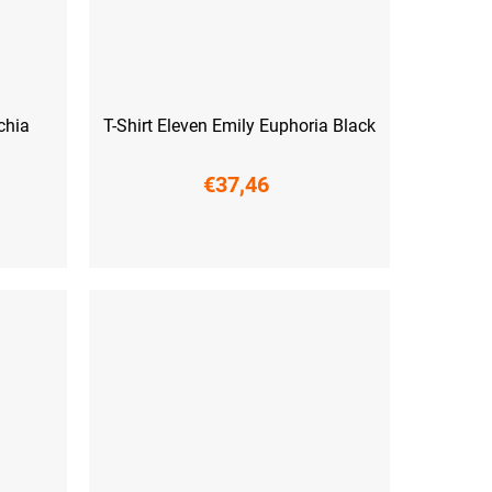
chia
T-Shirt Eleven Emily Euphoria Black
€37,46
S
M
L
XL
XXL