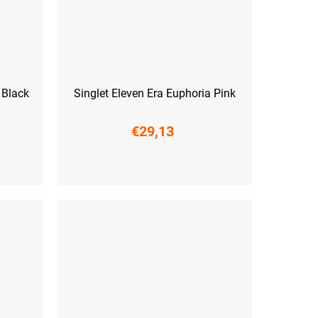
 Black
Singlet Eleven Era Euphoria Pink
€29,13
XS
S
M
L
XL
XXL