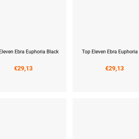
Eleven Ebra Euphoria Black
Top Eleven Ebra Euphoria
€29,13
€29,13
M
L
XL
XXL
XS
S
M
L
XL
XXL