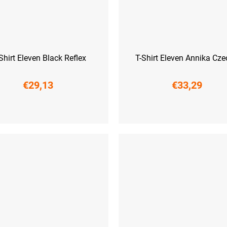
Shirt Eleven Black Reflex
T-Shirt Eleven Annika Cze
€29,13
€33,29
L
XL
XXL
S
M
L
XL
XXL