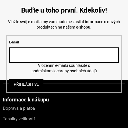
Buďte u toho první. Kdekoliv!
Vložte svůj e-mail a my vám budeme zasílat informace o nových
produktech na našem e-shopu.
E-mail
Vložením e-mailu souhlasíte s
podmínkami ochrany osobních údajů
Z
PŘIHLÁSIT SE
á
p
a
Informace k nákupu
t
Doprava a platba
í
Tabulky velikostí