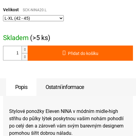
Měrná
cena:
Velikost
SCK-NINA20.L
Skladem
(>5 ks)
Přidat do košíku
Popis
Ostatní informace
Stylové ponožky Eleven NINA v módním midle-high
střihu do půlky lýtek poskytnou vašim nohám pohodlí
po celý den a zároveň vám svým barevným designem
pomohou šířit dobrou náladu.