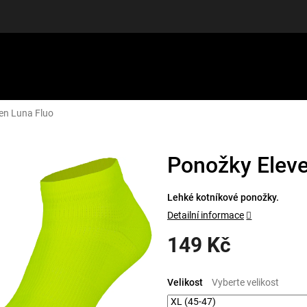
en Luna Fluo
LUŠENSTVÍ
DÁRKOVÉ POUKAZY
DISCGOLF
SLEVY
Ponožky Eleve
Lehké kotníkové ponožky.
Detailní informace
149 Kč
Měrná
cena:
Velikost