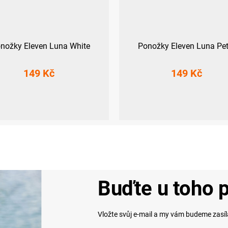
nožky Eleven Luna White
Ponožky Eleven Luna Pet
149 Kč
149 Kč
2-44)
XL (45-47)
S (36-38)
M (39-41)
L (42-44)
XL
Buďte u toho p
Vložte svůj e-mail a my vám budeme zasí