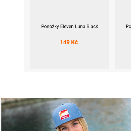
Ponožky Eleven Luna Black
Po
149 Kč
S (36-38)
M (39-41)
L (42-44)
XL (45-47)
L (4