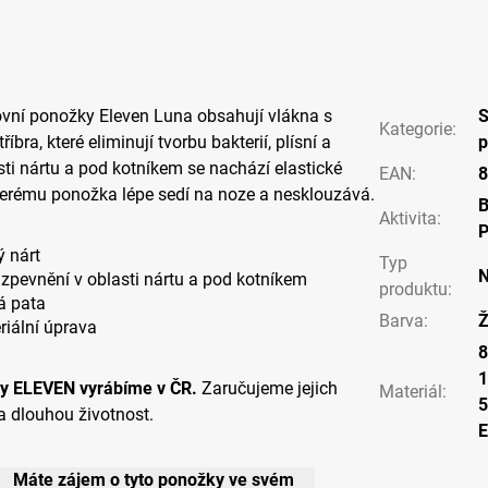
ovní ponožky Eleven Luna obsahují vlákna s
S
Kategorie
:
íbra, které eliminují tvorbu bakterií, plísní a
p
ti nártu a pod kotníkem se nachází elastické
EAN
:
8
terému ponožka lépe sedí na noze a nesklouzává.
Aktivita
:
P
ý nárt
Typ
N
 zpevnění v oblasti nártu a pod kotníkem
produktu
:
á pata
Barva
:
Ž
riální úprava
8
1
y ELEVEN vyrábíme v ČR.
Zaručujeme jejich
Materiál
:
5
a dlouhou životnost.
Máte zájem o tyto ponožky ve svém