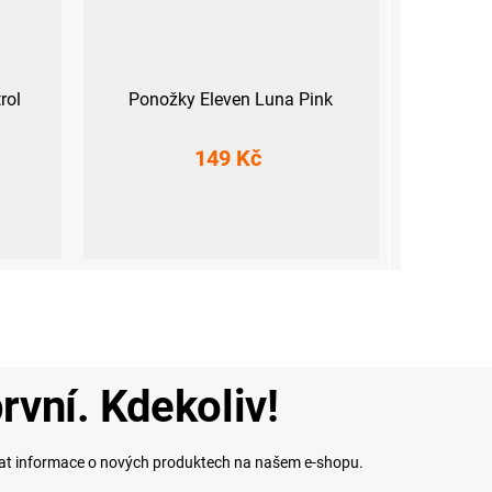
rol
Ponožky Eleven Luna Pink
149 Kč
 (45-47)
S (36-38)
M (39-41)
L (42-44)
rvní. Kdekoliv!
lat informace o nových produktech na našem e-shopu.