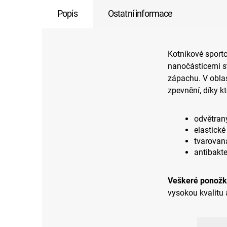
Popis
Ostatní informace
Kotníkové sport
nanočásticemi stř
zápachu. V oblas
zpevnění, díky k
odvětran
elastické
tvarovan
antibakte
Veškeré ponožk
vysokou kvalitu 