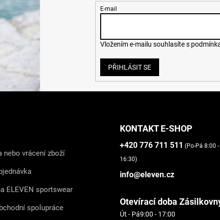
E-mail
Vložením e-mailu souhlasíte s
podmínka
PŘIHLÁSIT SE
KONTAKT E-SHOP
+420 776 711 511
(Po-Pá 8:00 -
 nebo vrácení zboží
16:30)
bjednávka
info@eleven.cz
na ELEVEN sportswear
Otevírací doba Zásilkovn
bchodní spolupráce
Út - Pá
9:00 - 17:00