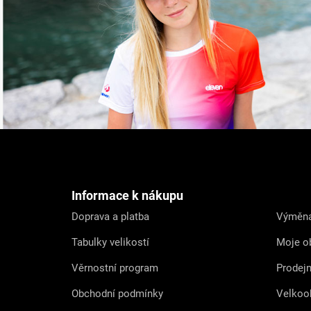
Z
á
p
a
t
Informace k nákupu
í
Doprava a platba
Výměna
Tabulky velikostí
Moje o
Věrnostní program
Prodej
Obchodní podmínky
Velkoo