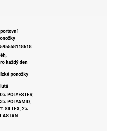
portovní
onožky
595558118618
Běh
,
ro každý den
ízké ponožky
lutá
0% POLYESTER,
3% POLYAMID,
% SILTEX, 2%
ELASTAN