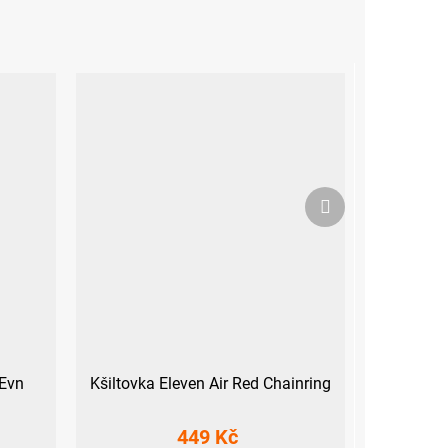
Další
produkt
 Evn
Kšiltovka Eleven Air Red Chainring
449 Kč