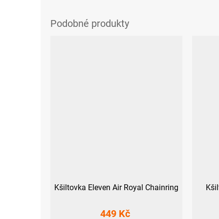
Kšiltovka Eleven Air Royal Chainring
Kši
449 Kč