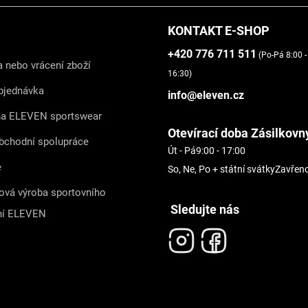
KONTAKT E-SHOP
+420 776 711 511
(Po-Pá 8:00 -
 nebo vrácení zboží
16:30)
bjednávka
info@eleven.cz
na ELEVEN sportswear
Otevírací doba Zásilkovn
bchodní spolupráce
Út - Pá
9:00 - 17:00
e
So, Ne, Po + státní svátky
Zavřen
ová výroba sportovního
Sledujte nás
ní ELEVEN