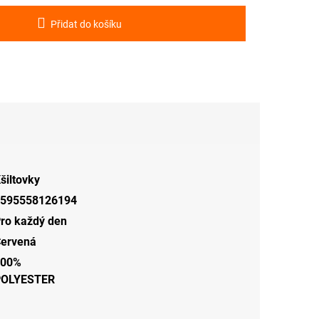
Přidat do košíku
šiltovky
595558126194
ro každý den
ervená
100%
POLYESTER