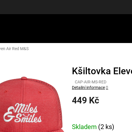
even Air Red M&S
LUŠENSTVÍ
DÁRKOVÉ POUKAZY
DISCGOLF
SLEVY
Kšiltovka Ele
CAP-AIR-MS-RED
Detailní informace
449 Kč
Měrná
cena:
Skladem
(2 ks)