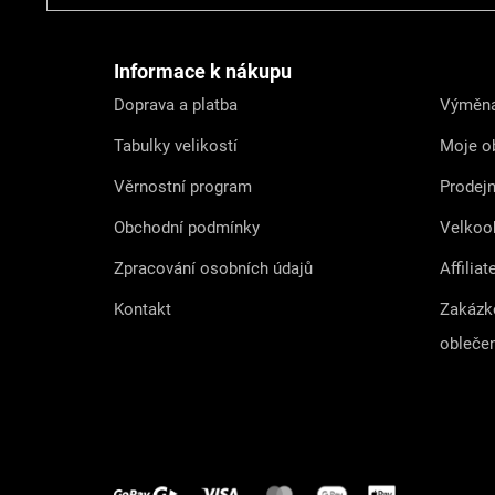
p
a
t
Informace k nákupu
í
Doprava a platba
Výměna
Tabulky velikostí
Moje o
Věrnostní program
Prodej
Obchodní podmínky
Velkoo
Zpracování osobních údajů
Affiliat
Kontakt
Zakázk
obleče