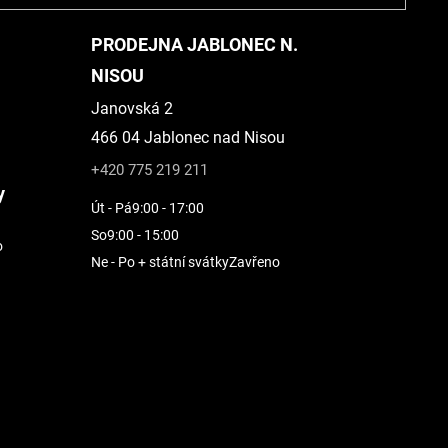
PRODEJNA JABLONEC N.
NISOU
Janovská 2
466 04 Jablonec nad Nisou
+420 775 219 211
y
Út - Pá
9:00 - 17:00
So
9:00 - 15:00
o
Ne - Po + státní svátky
Zavřeno