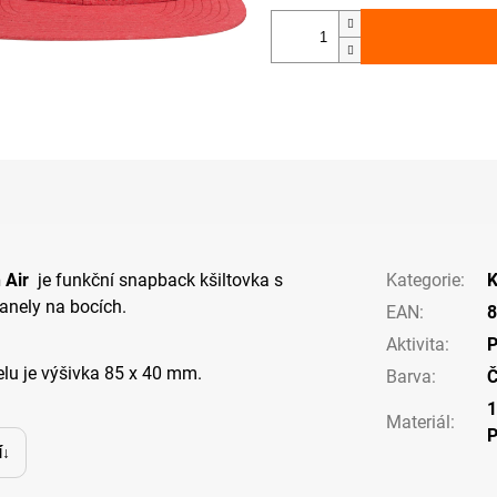
n Air
je funkční snapback kšiltovka s
Kategorie
:
K
anely na bocích.
EAN
:
8
Aktivita
:
P
lu je výšivka 85 x 40 mm.
Barva
:
Č
Materiál
:
í