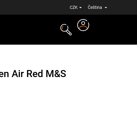
CZK
Čeština
Přihlášení
NOVINKY
ven Air Red M&S