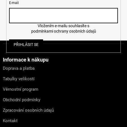
E-mail
Vložením e-mailu souhlasíte s
podmínkami ochrany osobních údajů
Z
PŘIHLÁSIT SE
á
p
a
Informace k nákupu
t
Doprava a platba
í
Tabulky velikostí
Věrnostní program
Obchodní podmínky
Zpracování osobních údajů
Kontakt