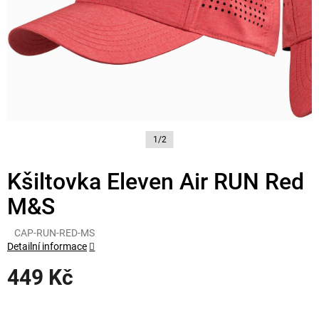
1/2
Kšiltovka Eleven Air RUN Red
M&S
CAP-RUN-RED-MS
Detailní informace
449 Kč
Měrná
cena: