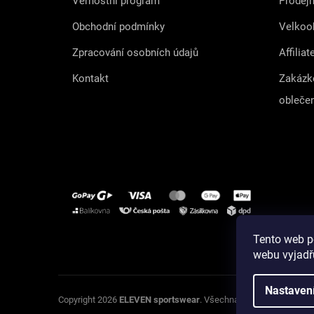
Věrnostní program
Prodej
Obchodní podmínky
Velkoo
Zpracování osobních údajů
Affiliat
Kontakt
Zakázk
obleče
Tento web p
Instagram
webu vyjadřu
Nastaven
U
Copyright 2026
ELEVEN sportswear
. Všechna práva vyhrazena.