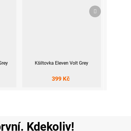
Další
produkt
Grey
Kšiltovka Eleven Volt Grey
399 Kč
rvní. Kdekoliv!