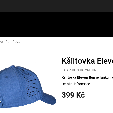
even Run Royal
LUŠENSTVÍ
DÁRKOVÉ POUKAZY
DISCGOLF
SLEVY
Kšiltovka Ele
CAP-RUN-ROYAL.UNI
Kšiltovka Eleven Run
je funkční
Detailní informace
399 Kč
Měrná
cena: