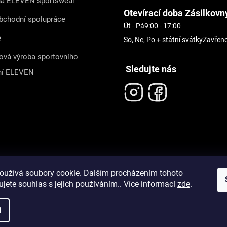
na ELEVEN sportswear
Otevírací doba Zásilkovn
bchodní spolupráce
Út - Pá
9:00 - 17:00
e
So, Ne, Po + státní svátky
Zavřen
ová výroba sportovního
Sledujte nás
ní ELEVEN
oužívá soubory cookie. Dalším procházením tohoto
jete souhlas s jejich používáním.. Více informací
zde
.
í
pravit nastavení cookies