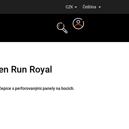
CZK
Čeština
Přihlášení
NOVINKY
ven Run Royal
 čepice s perforovanými panely na bocích.