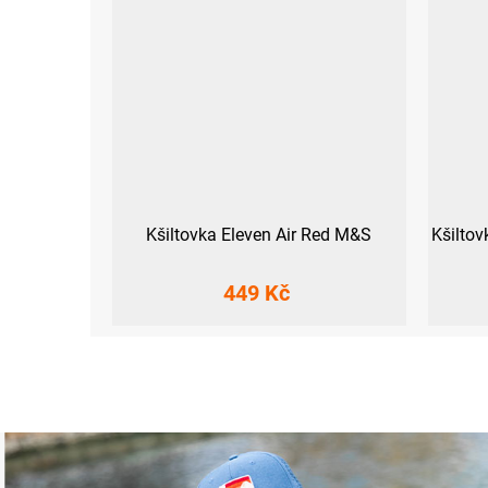
Kšiltovka Eleven Air Red M&S
Kšilto
449 Kč