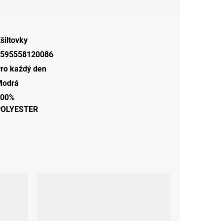
šiltovky
595558120086
ro každý den
Modrá
100%
POLYESTER