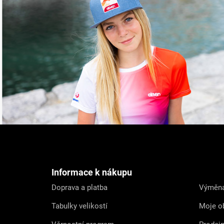
Z
á
p
a
t
Informace k nákupu
í
Doprava a platba
Výměna
Tabulky velikostí
Moje o