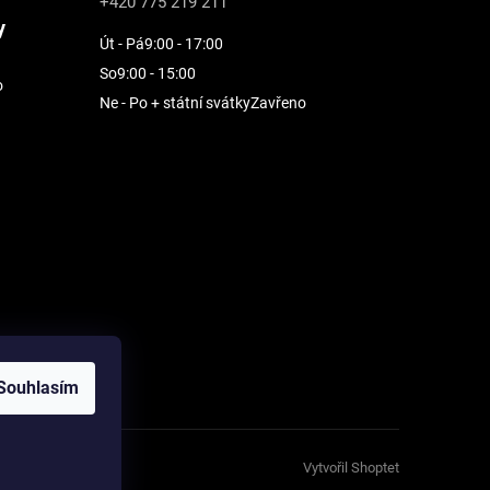
+420 775 219 211
y
Út - Pá
9:00 - 17:00
So
9:00 - 15:00
o
Ne - Po + státní svátky
Zavřeno
Souhlasím
Vytvořil Shoptet