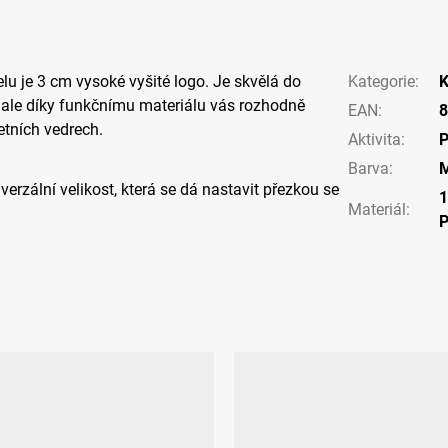
u je 3 cm vysoké vyšité logo. Je skvělá do
Kategorie
:
K
 ale díky funkčnímu materiálu vás rozhodně
EAN
:
8
etních vedrech.
Aktivita
:
P
Barva
:
verzální velikost, která se dá nastavit přezkou se
Materiál
: