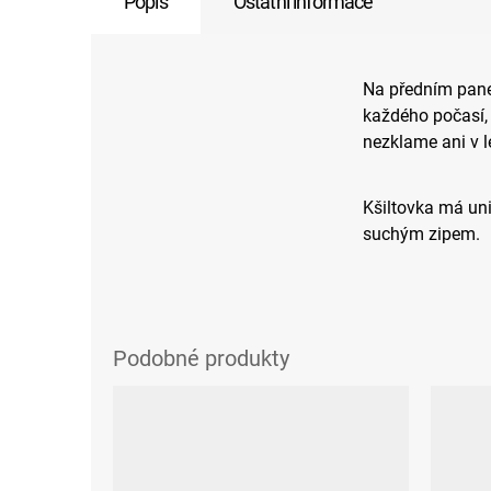
Popis
Ostatní informace
Na předním panel
každého počasí,
nezklame ani v l
Kšiltovka má uni
suchým zipem.