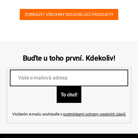
ZOBRAZIT VŠECHNY SOUVISEJÍCÍ PRODUKTY
Buďte u toho první. Kdekoliv!
Vložením e-mailu souhlasíte s
podmínkami ochrany osobních údajů
Z