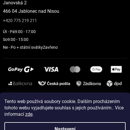
Janovská 2
466 04 Jablonec nad Nisou
+420 775 219 211
Út - Pá
9:00 - 17:00
So
9:00 - 15:00
Ne - Po + státní svátky
Zavřeno
Instagram
Tento web používá soubory cookie. Dalším procházením
tohoto webu vyjadřujete souhlas s jejich používáním.. Více
informací
zde
.
Vytvořil Shoptet
Nastavení