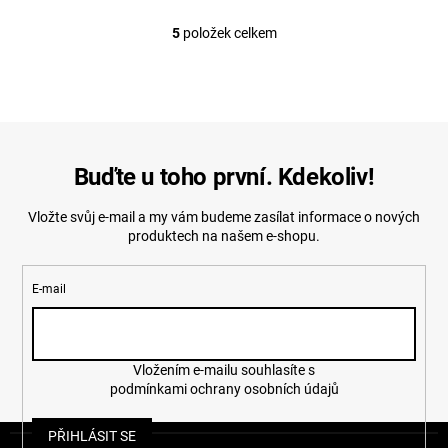
5
položek celkem
O
v
l
á
d
a
c
í
Buďte u toho první. Kdekoliv!
p
r
Vložte svůj e-mail a my vám budeme zasílat informace o nových
v
produktech na našem e-shopu.
k
y
v
E-mail
ý
p
i
s
u
Vložením e-mailu souhlasíte s
podmínkami ochrany osobních údajů
Z
PŘIHLÁSIT SE