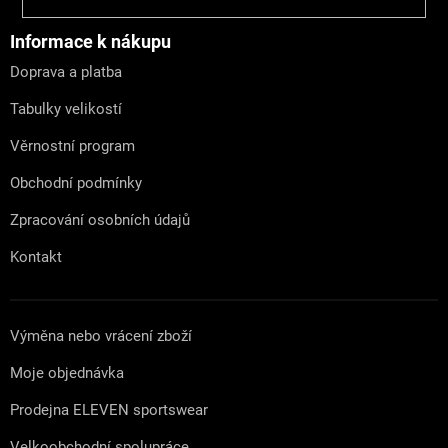
á
p
a
Informace k nákupu
t
Doprava a platba
í
Tabulky velikostí
Věrnostní program
Obchodní podmínky
Zpracování osobních údajů
Kontakt
Výměna nebo vrácení zboží
Moje objednávka
Prodejna ELEVEN sportswear
Velkoobchodní spolupráce