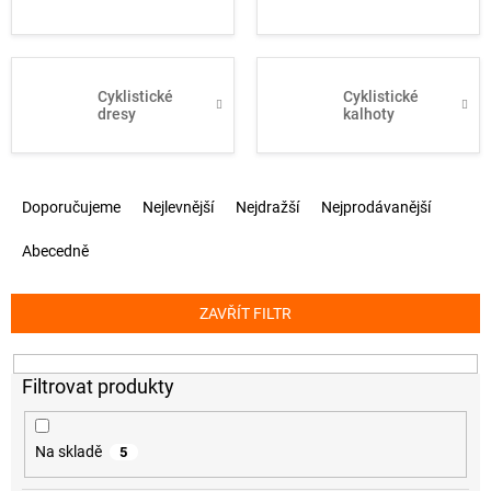
Cyklistické
Cyklistické
dresy
kalhoty
Ř
Doporučujeme
Nejlevnější
Nejdražší
Nejprodávanější
a
z
Abecedně
e
n
í
ZAVŘÍT FILTR
p
r
o
d
u
k
Na skladě
5
t
ů