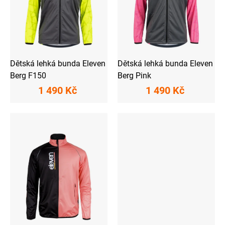
r
o
d
u
k
t
ů
Dětská lehká bunda Eleven
Dětská lehká bunda Eleven
Berg F150
Berg Pink
1 490 Kč
1 490 Kč