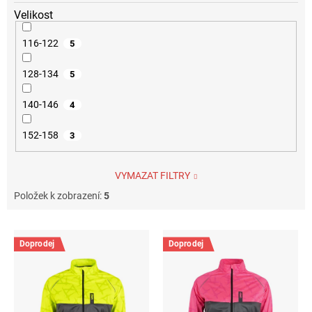
Velikost
116-122
5
128-134
5
140-146
4
152-158
3
VYMAZAT FILTRY
Položek k zobrazení:
5
V
ý
Doprodej
Doprodej
p
i
s
p