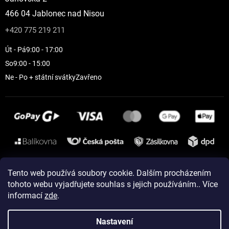
466 04 Jablonec nad Nisou
+420 775 219 211
Út - Pá
9:00 - 17:00
So
9:00 - 15:00
Ne - Po + státní svátky
Zavřeno
Instagram
Tento web používá soubory cookie. Dalším procházením
tohoto webu vyjadřujete souhlas s jejich používáním.. Více
informací
zde
.
Vytvořil Shoptet
Nastavení