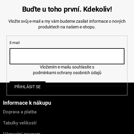
Buďte u toho první. Kdekoliv!
Vložte svůj e-mail a my vám budeme zasílat informace o nových
produktech na našem e-shopu.
E-mail
Vložením e-mailu souhlasíte s
podmínkami ochrany osobních údajů
Z
PŘIHLÁSIT SE
á
p
a
Informace k nákupu
t
Doprava a platba
í
Tabulky velikostí
Věrnostní program