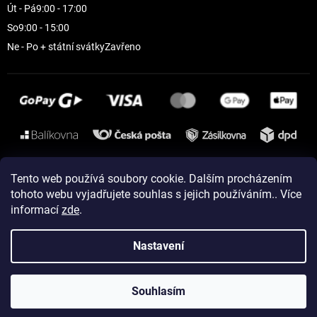
Út - Pá
9:00 - 17:00
So
9:00 - 15:00
Ne - Po + státní svátky
Zavřeno
Instagram
Tento web používá soubory cookie. Dalším procházením
tohoto webu vyjadřujete souhlas s jejich používáním.. Více
informací
zde
.
Vytvořil Shoptet
Nastavení
Copyright 2026
ELEVEN sportswear
. Všechna práva vyhrazena.
Souhlasím
Upravit nastavení cookies