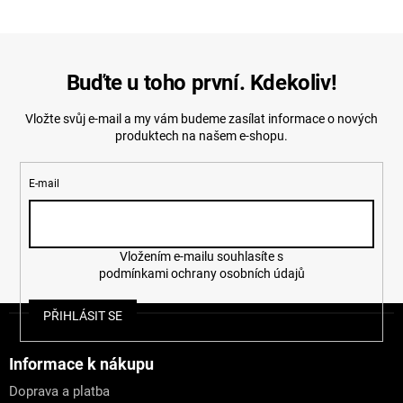
Buďte u toho první. Kdekoliv!
Vložte svůj e-mail a my vám budeme zasílat informace o nových
produktech na našem e-shopu.
E-mail
Vložením e-mailu souhlasíte s
podmínkami ochrany osobních údajů
Z
PŘIHLÁSIT SE
á
p
a
Informace k nákupu
t
Doprava a platba
í