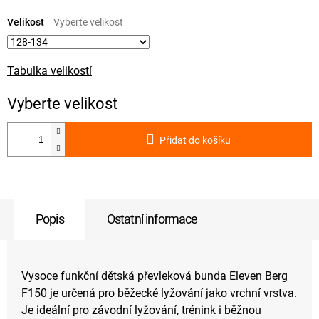
Měrná
cena:
Velikost
Tabulka velikostí
Přidat do košíku
Popis
Ostatní informace
Vysoce funkční dětská převleková bunda Eleven Berg
F150 je určená pro běžecké lyžování jako vrchní vrstva.
Je ideální pro závodní lyžování, trénink i běžnou