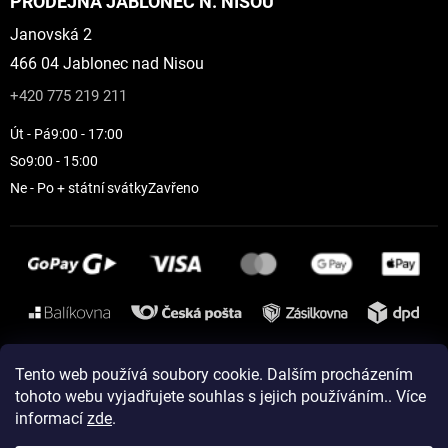
PRODEJNA JABLONEC N. NISOU
Janovská 2
466 04 Jablonec nad Nisou
+420 775 219 211
Út - Pá
9:00 - 17:00
So
9:00 - 15:00
Ne - Po + státní svátky
Zavřeno
Instagram
Tento web používá soubory cookie. Dalším procházením
tohoto webu vyjadřujete souhlas s jejich používáním.. Více
informací
zde
.