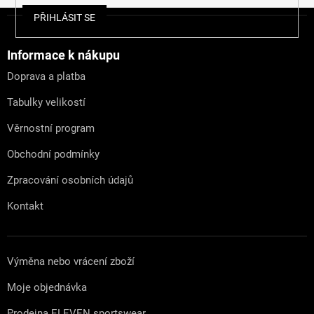
Z
PŘIHLÁSIT SE
á
p
a
Informace k nákupu
t
Doprava a platba
í
Tabulky velikostí
Věrnostní program
Obchodní podmínky
Zpracování osobních údajů
Kontakt
Výměna nebo vrácení zboží
Moje objednávka
Prodejna ELEVEN sportswear