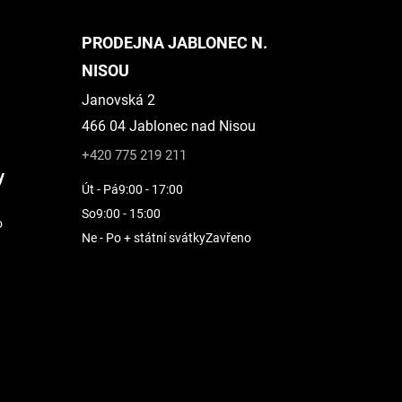
PRODEJNA JABLONEC N.
NISOU
Janovská 2
466 04 Jablonec nad Nisou
+420 775 219 211
y
Út - Pá
9:00 - 17:00
So
9:00 - 15:00
o
Ne - Po + státní svátky
Zavřeno