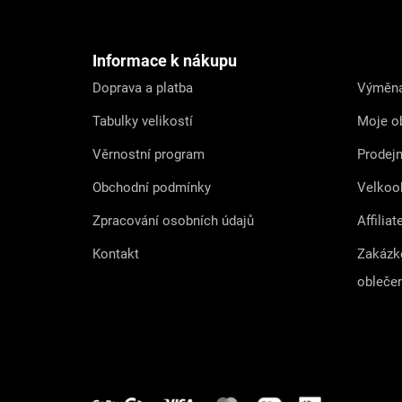
á
p
a
t
Informace k nákupu
í
Doprava a platba
Výměna
Tabulky velikostí
Moje o
Věrnostní program
Prodej
Obchodní podmínky
Velkoo
Zpracování osobních údajů
Affiliat
Kontakt
Zakázk
obleče