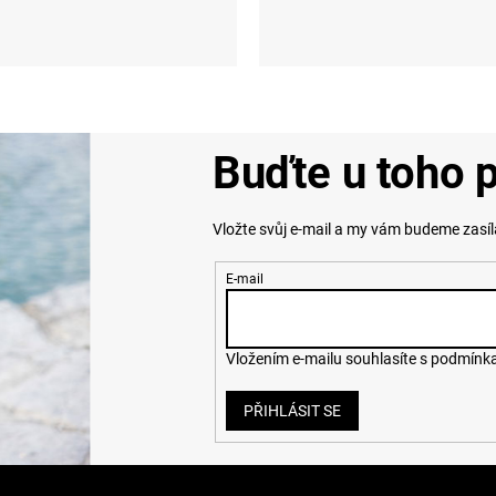
S
M
L
Dětská
Buďte u toho p
Vložte svůj e-mail a my vám budeme zasí
E-mail
Vložením e-mailu souhlasíte s
podmínka
PŘIHLÁSIT SE