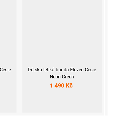
Cesie
Dětská lehká bunda Eleven Cesie
Neon Green
1 490 Kč
2-158
116-122
128-134
140-146
152-158