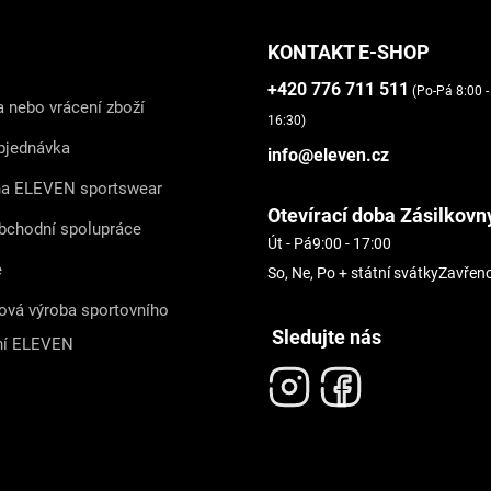
KONTAKT E-SHOP
+420 776 711 511
(Po-Pá 8:00 -
 nebo vrácení zboží
16:30)
bjednávka
info@eleven.cz
na ELEVEN sportswear
Otevírací doba Zásilkovn
bchodní spolupráce
Út - Pá
9:00 - 17:00
e
So, Ne, Po + státní svátky
Zavřen
ová výroba sportovního
Sledujte nás
ní ELEVEN