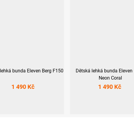
lehká bunda Eleven Berg F150
Dětská lehká bunda Eleven 
Neon Coral
1 490 Kč
1 490 Kč
128-134
140-146
116-122
128-134
140-146
15