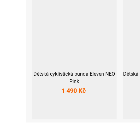
Dětská cyklistická bunda Eleven NEO
Dětská 
Pink
1 490 Kč
116-122
128-134
116-122