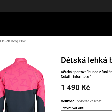
Eleven Berg Pink
LUŠENSTVÍ
DÁRKOVÉ POUKAZY
DISCGOLF
SLEVY
Dětská lehká 
Dětská sportovní bunda z funkčn
Detailní informace
1 490 Kč
Měrná
cena:
Velikost