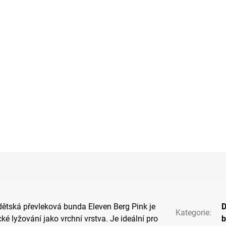
ětská převleková bunda Eleven Berg Pink je
D
Kategorie
:
ké lyžování jako vrchní vrstva. Je ideální pro
b