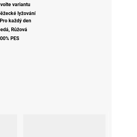
volte variantu
ěžecké lyžování
Pro každý den
Šedá
,
Růžová
00% PES