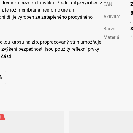
 trénink i běžnou turistiku. Přední díl je vyroben z
EAN
:
Z
on, jehož membrána nepromokne ani
B
Aktivita
:
ní díl je vyroben ze zatepleného prodyšného
,
Barva
:
Materiál
:
1
ckou kapsu na zip, propracovaný střih umožňuje
 zvýšení bezpečnosti jsou použity reflexní prvky
 části.
í
j