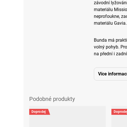
závodní lyžování,
materiálu Missi
neprofoukne, zad
materiálu Gavia.
Bunda má prakti
volný pohyb. Pro
na přední i zadní
Více informac
Doprodej
Doprode