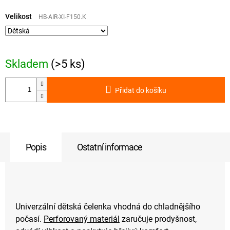
Měrná
cena:
Velikost
HB-AIR-XI-F150.K
Skladem
(>5 ks)
Přidat do košíku
Popis
Ostatní informace
Univerzální dětská čelenka vhodná do chladnějšího
počasí.
Perforovaný materiál
zaručuje prodyšnost,