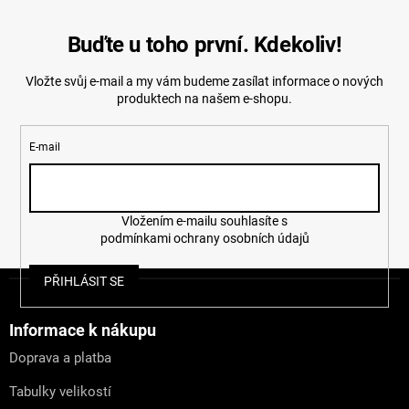
Buďte u toho první. Kdekoliv!
Vložte svůj e-mail a my vám budeme zasílat informace o nových
produktech na našem e-shopu.
E-mail
Vložením e-mailu souhlasíte s
podmínkami ochrany osobních údajů
Z
PŘIHLÁSIT SE
á
p
a
Informace k nákupu
t
Doprava a platba
í
Tabulky velikostí