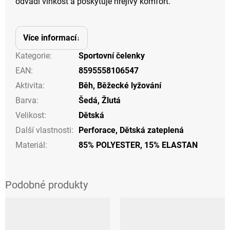
odvádí vlhkost a poskytuje hřejivý komfort.
Více informací
Kategorie
:
Sportovní čelenky
EAN
:
8595558106547
Aktivita
:
Běh
,
Běžecké lyžování
Barva
:
Šedá
,
Žlutá
Velikost
:
Dětská
Další vlastnosti
:
Perforace
,
Dětská zateplená
Materiál
:
85% POLYESTER, 15% ELASTAN