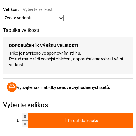
Měrná
cena:
Velikost
Tabulka velikostí
DOPORUČENÍ K VÝBĚRU VELIKOSTI
Triko je navrženo ve sportovním střihu.
Pokud máte rádi volnější oblečení, doporučujeme vybrat větší
velikost.
Využijte naší nabídky
cenově zvýhodněných setů.
Přidat do košíku