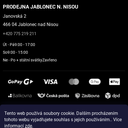
PRODEJNA JABLONEC N. NISOU
Janovská 2
466 04 Jablonec nad Nisou
+420 775 219 211
Út - Pá
9:00 - 17:00
So
9:00 - 15:00
Ne - Po + státní svátky
Zavřeno
Instagram
Tento web používá soubory cookie. Dalším procházením
tohoto webu vyjadřujete souhlas s jejich používáním.. Více
informací
zde
.