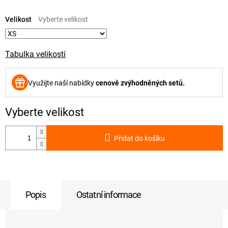
Měrná
cena:
Velikost
Tabulka velikostí
Využijte naší nabídky
cenově zvýhodněných setů.
Přidat do košíku
Popis
Ostatní informace