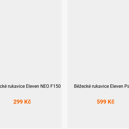
ické rukavice Eleven NEO F150
Běžecké rukavice Eleven P
299 Kč
599 Kč
S
XS
S
M
L