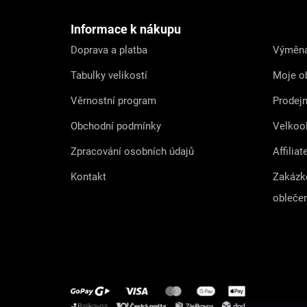
a
t
Informace k nákupu
í
Doprava a platba
Výměna
Tabulky velikostí
Moje o
Věrnostní program
Prodej
Obchodní podmínky
Velkoo
Zpracování osobních údajů
Affiliat
Kontakt
Zakázk
obleče