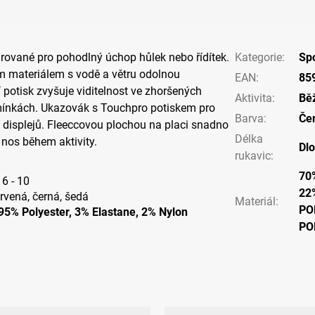
rované pro pohodlný úchop hůlek nebo řídítek.
Kategorie
:
Spo
m materiálem s vodě a větru odolnou
EAN
:
85
 potisk zvyšuje viditelnost ve zhoršených
Aktivita
:
Bě
ínkách. Ukazovák s Touchpro potiskem pro
Barva
:
Če
 displejů. Fleeccovou plochou na placi snadno
Délka
či nos během aktivity.
Dl
rukavic
:
70
 6 - 10
22
rvená, černá, šedá
Materiál
:
PO
 95% Polyester, 3% Elastane, 2% Nylon
PO