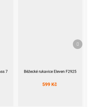
Další
produkt
ass 7
Běžecké rukavice Eleven F2925
599 Kč
XS
S
XXL