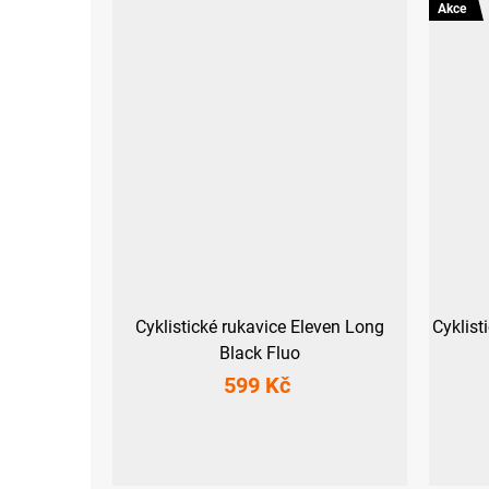
Akce
Cyklistické rukavice Eleven Long
Cyklist
Black Fluo
599 Kč
S
M
L
XL