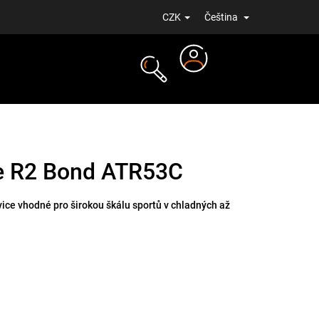
CZK
Čeština
Přihlášení
NOVINKY
ce R2 Bond ATR53C
ice vhodné pro širokou škálu sportů v chladných až