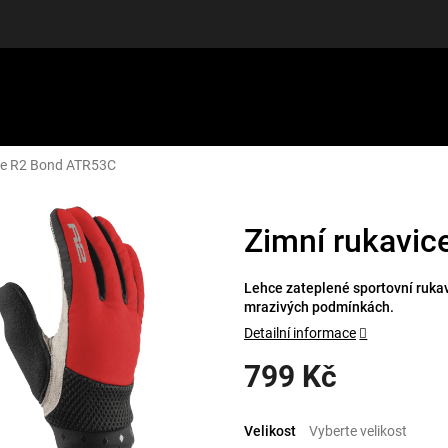
ce R2 Bond ATR53C
LUŠENSTVÍ
DÁRKOVÉ POUKAZY
DISCGOLF
SLEVY
Zimní rukavi
Lehce zateplené sportovní rukav
mrazivých podmínkách.
Detailní informace
799 Kč
Měrná
cena:
Velikost