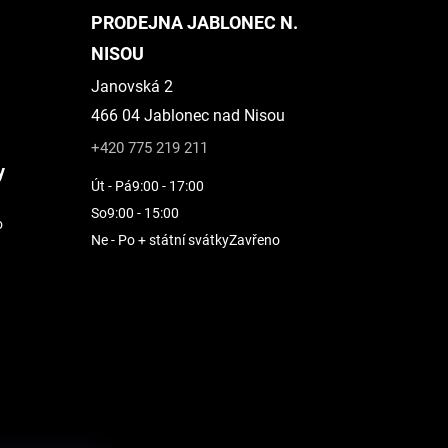
PRODEJNA JABLONEC N.
NISOU
Janovská 2
466 04 Jablonec nad Nisou
+420 775 219 211
y
Út - Pá
9:00 - 17:00
So
9:00 - 15:00
o
Ne - Po + státní svátky
Zavřeno