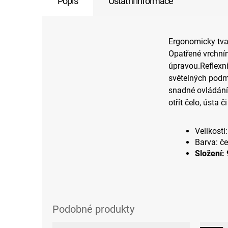
Popis
Ostatní informace
Ergonomicky tva
Opatřené vrchní
úpravou.Reflexní
světelných podm
snadné ovládání
otřít čelo, ústa 
Velikosti:
Barva: če
Složení: