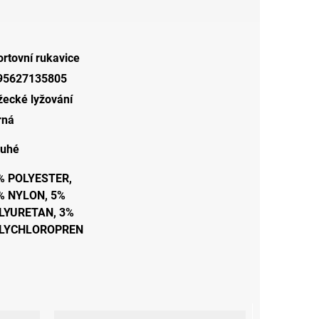
rtovní rukavice
95627135805
žecké lyžování
rná
ouhé
% POLYESTER,
% NYLON, 5%
LYURETAN, 3%
LYCHLOROPREN