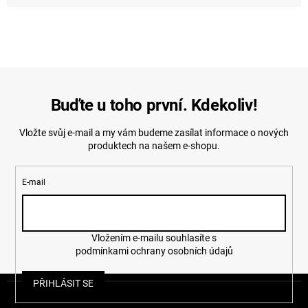
Buďte u toho první. Kdekoliv!
Vložte svůj e-mail a my vám budeme zasílat informace o nových
produktech na našem e-shopu.
E-mail
Vložením e-mailu souhlasíte s
podmínkami ochrany osobních údajů
Z
PŘIHLÁSIT SE
á
p