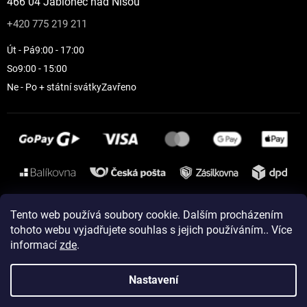
466 04 Jablonec nad Nisou
+420 775 219 211
Út - Pá
9:00 - 17:00
So
9:00 - 15:00
Ne - Po + státní svátky
Zavřeno
Instagram
Tento web používá soubory cookie. Dalším procházením
tohoto webu vyjadřujete souhlas s jejich používáním.. Více
informací
zde
.
Vytvořil Shoptet
Nastavení