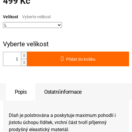
499 Kč
Měrná
cena:
Velikost
Přidat do košíku
Popis
Ostatní informace
Dlaň je polstrována a poskytuje maximum pohodlí i
jistotu úchopu řídítek, vrchní část tvoří příjemný
prodyšný eleastický materiál.