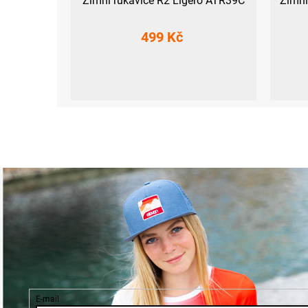
Zimní rukavice R2 Ligero ATR39C
Zimní
499 Kč
7
8
9
10
E-mail