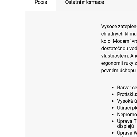
Popis
Ostatní informace
Vysoce zateplen
chladných klima
kolo. Moderní vr
dostatečnou vod
vlastnostem. An
ergonomii ruky z
pevném úchopu a
Barva: č
Protiskl
Vysoká ú
Utírací 
Nepromo
Úprava T
displejů
Úprava W