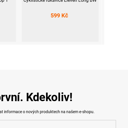
op 1
Cyklistické rukavice Eleven Long BW
599 Kč
XS
S
L
XXL
rvní. Kdekoliv!
lat informace o nových produktech na našem e-shopu.