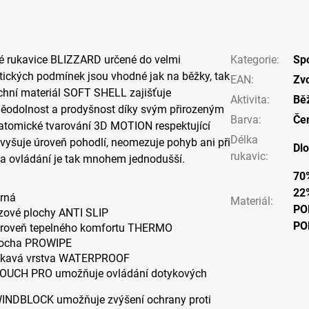
é rukavice BLIZZARD určené do velmi
Kategorie
:
Spo
tických podmínek jsou vhodné jak na běžky, tak
EAN
:
Zvo
chní materiál SOFT SHELL zajišťuje
Aktivita
:
Bě
ěodolnost a prodyšnost díky svým přirozeným
Barva
:
Če
atomické tvarování 3D MOTION respektující
Délka
vyšuje úroveň pohodlí, neomezuje pohyb ani při
Dl
rukavic
:
 ovládání je tak mnohem jednodušší.
70
22
erná
Materiál
:
PO
uzové plochy ANTI SLIP
PO
roveň tepelného komfortu THERMO
plocha PROWIPE
kavá vrstva WATERPROOF
OUCH PRO umožňuje ovládání dotykových
INDBLOCK umožňuje zvýšení ochrany proti