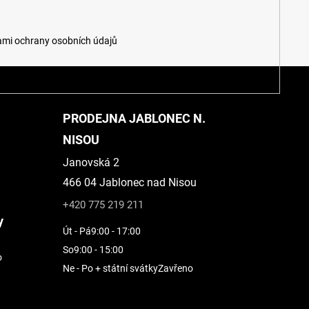
mi ochrany osobních údajů
PRODEJNA JABLONEC N.
NISOU
Janovská 2
466 04 Jablonec nad Nisou
+420 775 219 211
y
Út - Pá
9:00 - 17:00
So
9:00 - 15:00
o
Ne - Po + státní svátky
Zavřeno