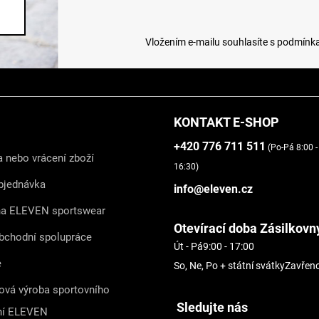
Vložením e-mailu souhlasíte s
podmínka
KONTAKT E-SHOP
+420 776 711 511
(Po-Pá 8:00 -
 nebo vrácení zboží
16:30)
bjednávka
info@eleven.cz
na ELEVEN sportswear
Otevírací doba Zásilkovn
bchodní spolupráce
Út - Pá
9:00 - 17:00
e
So, Ne, Po + státní svátky
Zavřen
ová výroba sportovního
Sledujte nás
ní ELEVEN