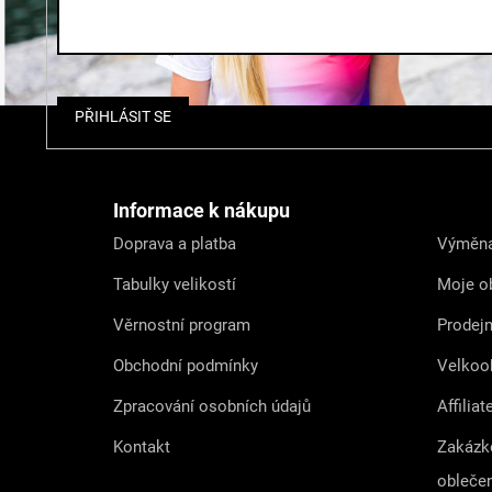
Z
PŘIHLÁSIT SE
á
p
a
t
Informace k nákupu
í
Doprava a platba
Výměna
Tabulky velikostí
Moje o
Věrnostní program
Prodej
Obchodní podmínky
Velkoo
Zpracování osobních údajů
Affiliat
Kontakt
Zakázk
obleče