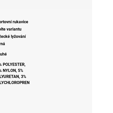
rtovní rukavice
lte variantu
žecké lyžování
rná
ouhé
% POLYESTER,
% NYLON, 5%
LYURETAN, 3%
LYCHLOROPREN