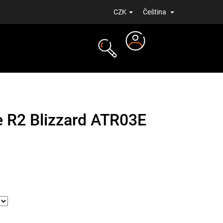
CZK
Čeština
Přihlášení
NOVINKY
e R2 Blizzard ATR03E