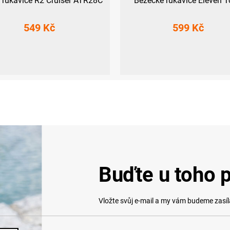
 rukavice R2 Cruiser ATR28C
Běžecké rukavice Eleven T
549 Kč
599 Kč
7
8
S
L
XL
Buďte u toho p
Vložte svůj e-mail a my vám budeme zasí