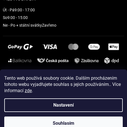
Út - Pá
9:00 - 17:00
So
9:00 - 15:00
Ne - Po + státní svátky
Zavřeno
Instagram
Tento web používá soubory cookie. Dalším procházením
tohoto webu vyjadřujete souhlas s jejich používáním.. Více
informací
zde
.
Vytvořil Shoptet
Nastavení
Copyright 2026
ELEVEN sportswear
. Všechna práva vyhrazena.
Souhlasím
Upravit nastavení cookies