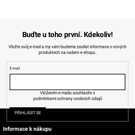
Buďte u toho první. Kdekoliv!
Vložte svůj e-mail a my vám budeme zasílat informace o nových
produktech na našem e-shopu.
E-mail
Vložením e-mailu souhlasíte s
podmínkami ochrany osobních údajů
Z
PŘIHLÁSIT SE
á
p
a
Informace k nákupu