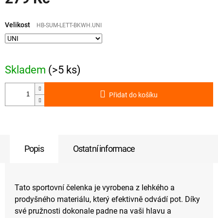
Měrná
cena:
Velikost
HB-SUM-LETT-BKWH.UNI
Skladem
(>5 ks)
Přidat do košíku
Popis
Ostatní informace
Tato sportovní čelenka je vyrobena z lehkého a
prodyšného materiálu, který efektivně odvádí pot. Díky
své pružnosti dokonale padne na vaši hlavu a