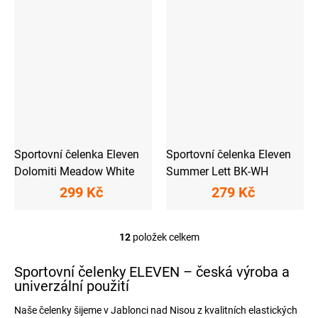
Sportovní čelenka Eleven
Sportovní čelenka Eleven
Dolomiti Meadow White
Summer Lett BK-WH
299 Kč
279 Kč
12
položek celkem
O
v
l
Sportovní čelenky ELEVEN – česká výroba a
á
univerzální použití
d
a
Naše čelenky šijeme v Jablonci nad Nisou z kvalitních elastických