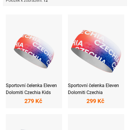
Položek k zobrazení:
12
V
ý
p
i
s
p
r
o
d
u
k
t
ů
Sportovní čelenka Eleven
Sportovní čelenka Eleven
Dolomiti Czechia Kids
Dolomiti Czechia
279 Kč
299 Kč