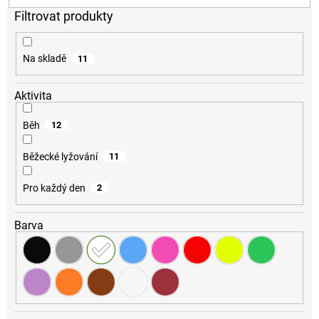
o
d
u
k
Na skladě
11
t
ů
Aktivita
Běh
12
Běžecké lyžování
11
Pro každý den
2
Barva