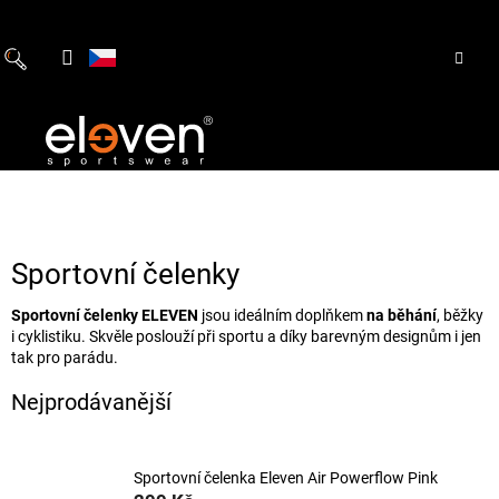
Přejít
na
obsah
Sportovní čelenky
Sportovní čelenky ELEVEN
jsou ideálním doplňkem
na běhání
, běžky
i cyklistiku. Skvěle poslouží při sportu a díky barevným designům i jen
tak pro parádu.
Nejprodávanější
Sportovní čelenka Eleven Air Powerflow Pink