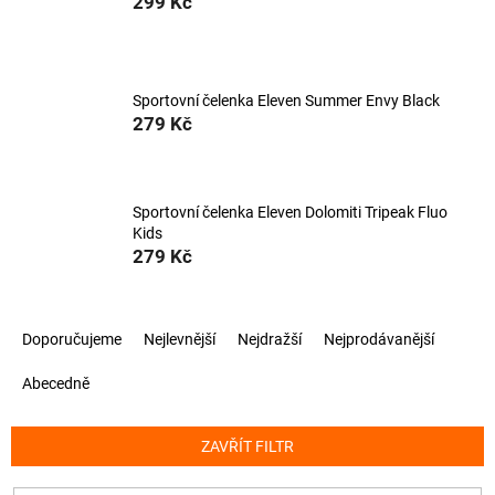
299 Kč
Sportovní čelenka Eleven Summer Envy Black
279 Kč
Sportovní čelenka Eleven Dolomiti Tripeak Fluo
Kids
279 Kč
Ř
Doporučujeme
Nejlevnější
Nejdražší
Nejprodávanější
a
z
Abecedně
e
n
í
ZAVŘÍT FILTR
p
r