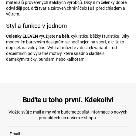
c
materiálů prověřených italských výrobců. Díky nim čelenky dobře
í
odvádějí pot, drží tvar a zároveň chrání čelo i uši před chladem a
p
větrem.
r
v
Styl a funkce v jednom
k
y
Čelenky
ELEVEN
využijete
na běh
, cyklistiku, běžky i turistiku. Díky
v
moderním barevným designům se hodí nejen na sport, ale i jako
ý
doplněk na volný čas. Vybírat můžete z desítek variant – od
p
decentních po výrazné motivy, které snadno sladíte s
i
dámskými tričky
, bundami nebo kalhotami..
s
u
Buďte u toho první. Kdekoliv!
Vložte svůj e-mail a my vám budeme zasílat informace o nových
produktech na našem e-shopu.
E-mail