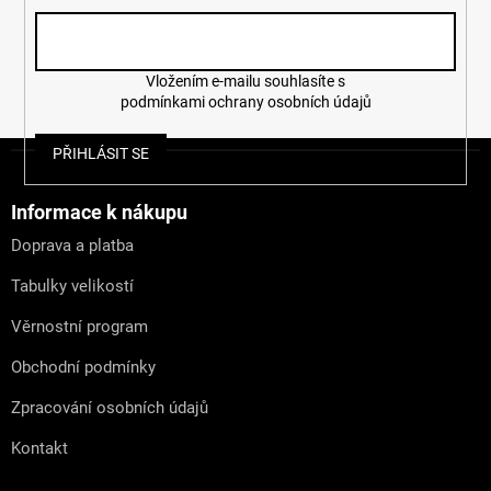
Vložením e-mailu souhlasíte s
podmínkami ochrany osobních údajů
Z
PŘIHLÁSIT SE
á
p
a
Informace k nákupu
t
Doprava a platba
í
Tabulky velikostí
Věrnostní program
Obchodní podmínky
Zpracování osobních údajů
Kontakt