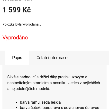
1 599 Kč
Měrná
cena:
Položka byla vyprodána…
Vyprodáno
Popis
Ostatní informace
Skvěle padnoucí a držící díky protiskluzovým a
nastavitelným stranicím a nosníku. Jeden z nejlehčích
a nejodolnějších modelů.
barva rámu: šedá lesklá
barva čoček: purpurová s povrchovou úpravou