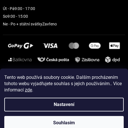
Út - Pá
9:00 - 17:00
So
9:00 - 15:00
Ne - Po + státní svátky
Zavřeno
Instagram
Tento web používá soubory cookie. Dalším procházením
tohoto webu vyjadřujete souhlas s jejich používáním.. Více
informací
zde
.
Vytvořil Shoptet
Nastavení
Copyright 2026
ELEVEN sportswear
. Všechna práva vyhrazena.
Souhlasím
Upravit nastavení cookies