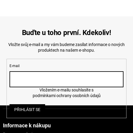
Buďte u toho první. Kdekoliv!
Vložte svůj e-mail a my vám budeme zasílat informace o nových
produktech na našem e-shopu.
E-mail
Vložením e-mailu souhlasíte s
podmínkami ochrany osobních údajů
Z
PŘIHLÁSIT SE
á
p
a
Informace k nákupu
t