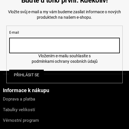
Buďte u toho první. Kdekoliv!
Vložte svůj e-mail a my vám budeme zasílat informace o nových
produktech na našem e-shopu.
E-mail
Vložením e-mailu souhlasíte s
podmínkami ochrany osobních údajů
Z
PŘIHLÁSIT SE
á
p
a
Informace k nákupu
t
Doprava a platba
í
Tabulky velikostí
Věrnostní program