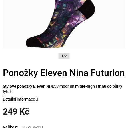
1/2
Ponožky Eleven Nina Futurion
Stylové ponožky Eleven NINA v módním midle-high střihu do půlky
lýtek.
Detailní informace
249 Kč
Měrná
cena:
Velikost
SCK-NINA21.L