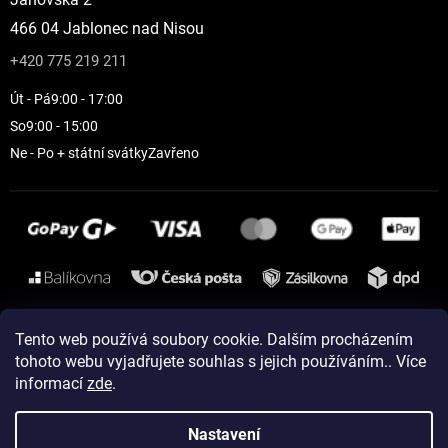
466 04 Jablonec nad Nisou
+420 775 219 211
Út - Pá
9:00 - 17:00
So
9:00 - 15:00
Ne - Po + státní svátky
Zavřeno
Instagram
Tento web používá soubory cookie. Dalším procházením
tohoto webu vyjadřujete souhlas s jejich používáním.. Více
informací
zde
.
Vytvořil Shoptet
Nastavení