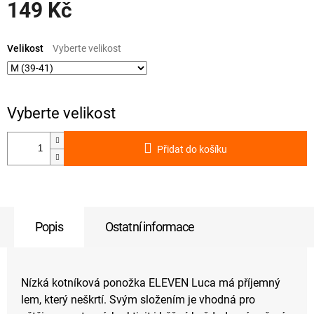
149 Kč
Měrná
cena:
Velikost
Přidat do košíku
Popis
Ostatní informace
Nízká kotníková ponožka ELEVEN Luca má příjemný
lem, který neškrtí. Svým složením je vhodná pro