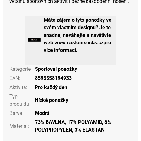
většinu sportovních aktivit i běžné každodenní nošení.
Máte zájem o tyto ponožky ve
svém vlastním designu? Je to
snadné, neváhejte a navštivte
web
www.customsocks.cz
pro
více informací.
Kategorie
:
Sportovní ponožky
EAN
:
8595558194933
Aktivita
:
Pro každý den
Typ
Nízké ponožky
produktu
:
Barva
:
Modrá
73% BAVLNA, 17% POLYAMID, 8%
Materiál
:
POLYPROPYLEN, 3% ELASTAN