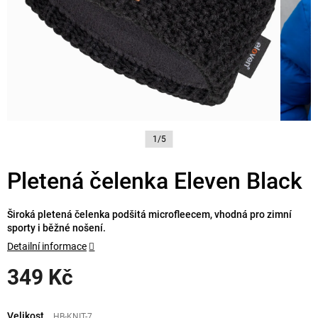
1/5
Pletená čelenka Eleven Black
Široká pletená čelenka podšitá microfleecem, vhodná pro zimní
sporty i běžné nošení.
Detailní informace
349 Kč
Měrná
cena:
Velikost
HB-KNIT-7