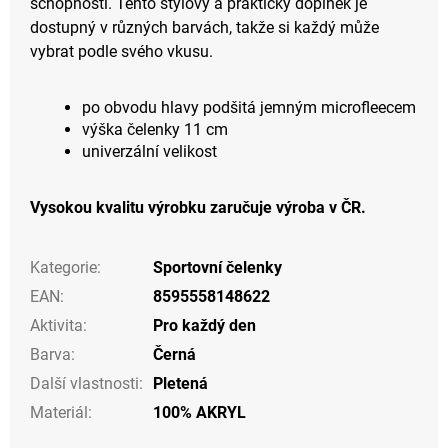
schopnosti. Tento stylový a praktický doplněk je
dostupný v různých barvách, takže si každý může
vybrat podle svého vkusu.
po obvodu hlavy podšitá jemným microfleecem
výška čelenky 11 cm
univerzální velikost
Vysokou kvalitu výrobku zaručuje výroba v ČR.
Kategorie
:
Sportovní čelenky
EAN
:
8595558148622
Aktivita
:
Pro každý den
Barva
:
Černá
Další vlastnosti
:
Pletená
Materiál
:
100% AKRYL