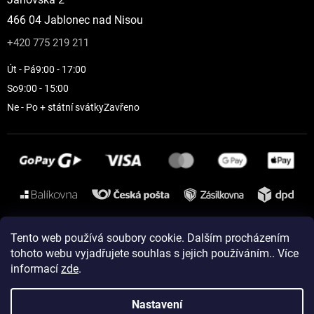
466 04 Jablonec nad Nisou
+420 775 219 211
Út - Pá
9:00 - 17:00
So
9:00 - 15:00
Ne - Po + státní svátky
Zavřeno
Instagram
Tento web používá soubory cookie. Dalším procházením
tohoto webu vyjadřujete souhlas s jejich používáním.. Více
informací
zde
.
Vytvořil Shoptet
Nastavení